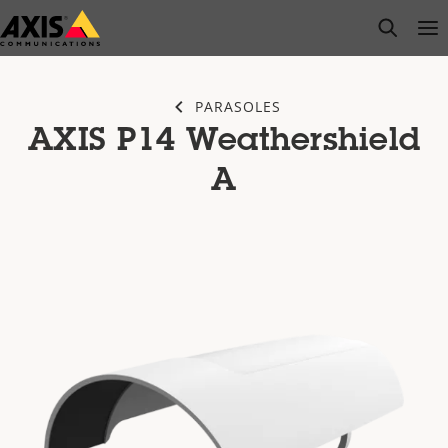
Saltar
open s
Op
Clo
al
contenido
principal
PARASOLES
AXIS P14 Weathershield
A