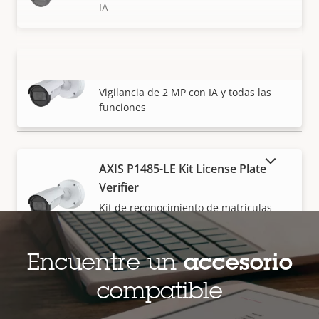
IA
AXIS P1485-LE Bullet Camera
VISUALIZAR MÁS
Vigilancia de 2 MP con IA y todas las
funciones
MOSTRAR PRODUCTOS DESCATALOGADOS
AXIS P1485-LE Kit License Plate
Verifier
Kit de reconocimiento de matrículas
(LPR) con cámara tipo bullet para tráfico
fluido
Encuentre un
accesorio
compatible
AXIS P1486-LE Global Shutter
Camera