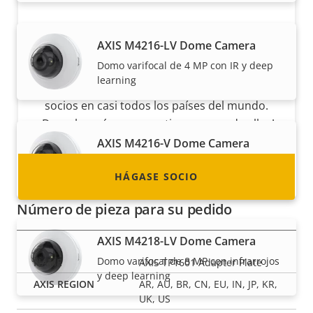
Hágase socio
AXIS M4216-LV Dome Camera
Domo varifocal de 4 MP con IR y deep
¿Es usted un revendedor, distribuidor,
learning
integrador de sistemas o instalador? Tenemos
socios en casi todos los países del mundo.
¡Descubra cómo convertirse en uno de ellos!
AXIS M4216-V Dome Camera
Domo varifocal de 4 MP con deep
HÁGASE SOCIO
learning
Número de pieza para su pedido
AXIS M4218-LV Dome Camera
Domo varifocal de 8 MP con infrarrojos
AXIS TP1601 Adapter Plate
y deep learning
AR, AU, BR, CN, EU, IN, JP, KR,
UK, US