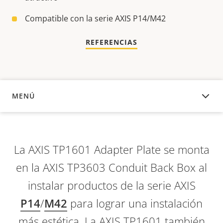
Compatible con la serie AXIS P14/M42
REFERENCIAS
MENÚ
DESCRIPCIÓN
La AXIS TP1601 Adapter Plate se monta
en la AXIS TP3603 Conduit Back Box al
instalar productos de la serie AXIS
P14
/
M42
para lograr una instalación
más estética. La AXIS TP1601 también