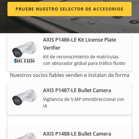
Vigilancia de vídeo en red basada en IA
PRUEBE NUESTRO SELECTOR DE ACCESORIOS
de 3 MP rápida y eficiente
AXIS P1486-LE Kit License Plate
Verifier
Cómo comprar
Kit de reconocimiento de matrículas
con obturador global para tráfico fluido
Nuestros socios fiables venden e instalan de forma
experta las soluciones Axis y los productos
AXIS P1487-LE Bullet Camera
individuales.
Vigilancia de 5 MP omnidireccional con
IA
AXIS P1488-LE Bullet Camera