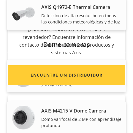
AXIS Q1972-E Thermal Camera
Detección de alta resolución en todas
¿Quiere vender productos Axis?
las condiciones meteorológicas y de luz
¿Está interesado en convertirse en
revendedor? Encuentre información de
Dome cameras
contacto de distribuidores de productos y
sistemas Axis.
AXIS M4215-LV Dome Camera
ENCUENTRE UN DISTRIBUIDOR
Domo varifocal de 2 MP con infrarrojos
y deep learning
AXIS M4215-V Dome Camera
Domo varifocal de 2 MP con aprendizaje
profundo