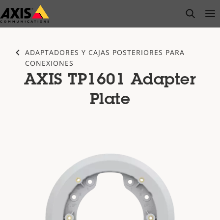
Saltar
open s
Op
Clo
al
contenido
principal
ADAPTADORES Y CAJAS POSTERIORES PARA
CONEXIONES
AXIS TP1601 Adapter
Plate