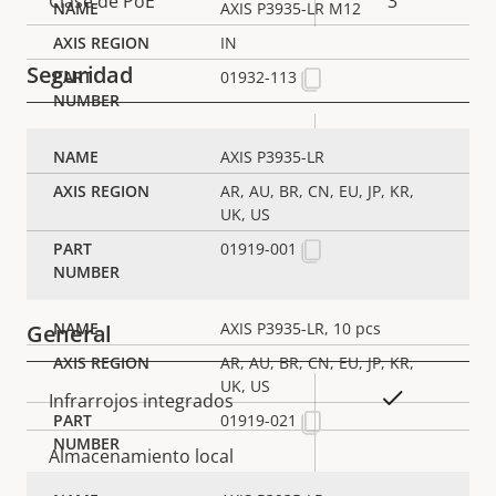
Descripción
Clase de PoE
Valor de
3
AXIS P3935-LR M12
de
la
IN
propiedad
propiedad
Seguridad
01932-113
Descripción
Valor de
Sí
Cifrado HTTPS
AXIS P3935-LR
de
la
AR, AU, BR, CN, EU, JP, KR,
propiedad
propiedad
Sí
IEEE 802.1X
UK, US
01919-001
Sí
Sistema operativo firmado
AXIS P3935-LR, 10 pcs
General
AR, AU, BR, CN, EU, JP, KR,
UK, US
Descripción
Valor de
Sí
Infrarrojos integrados
01919-021
de
la
propiedad
Almacenamiento local
propiedad
Sí
(ranura para tarjeta de