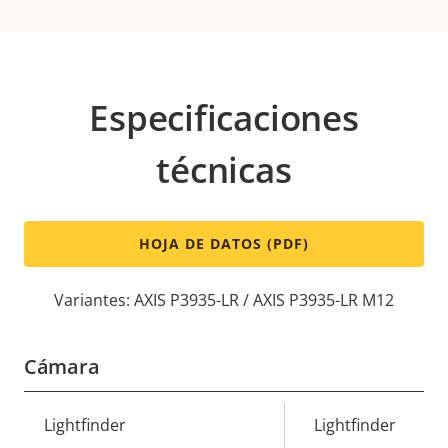
Especificaciones
técnicas
HOJA DE DATOS (PDF)
Variantes: AXIS P3935-LR / AXIS P3935-LR M12
Cámara
Descripción
Lightfinder
Valor de
Lightfinder