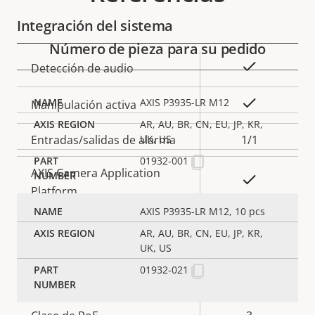
Integración del sistema
Número de pieza para su pedido
Descripción
Valor de
Sí
Detección de audio
de
la
propiedad
propiedad
Sí
AXIS P3935-LR M12
Manipulación activa
AR, AU, BR, CN, EU, JP, KR,
Entradas/salidas de alarma
1/1
UK, US
01932-001
AXIS Camera Application
Sí
Platform
AXIS P3935-LR M12, 10 pcs
Sí
E/S digital
AR, AU, BR, CN, EU, JP, KR,
UK, US
01932-021
Red