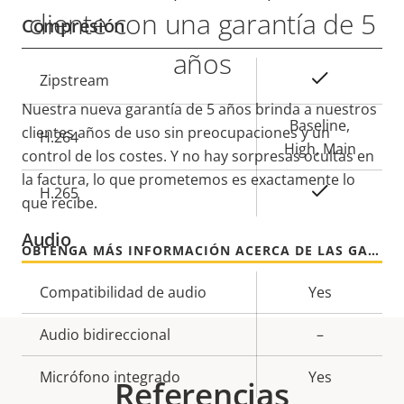
cliente con una garantía de 5
Compresión
años
Descripción
Valor de
Sí
Zipstream
de
la
Nuestra nueva garantía de 5 años brinda a nuestros
propiedad
propiedad
Baseline,
clientes años de uso sin preocupaciones y un
H.264
High, Main
control de los costes. Y no hay sorpresas ocultas en
la factura, lo que prometemos es exactamente lo
Sí
H.265
que recibe.
Audio
OBTENGA MÁS INFORMACIÓN ACERCA DE LAS GARANTÍAS DE AXIS
Descripción
Compatibilidad de audio
Valor de
Yes
de
la
Audio bidireccional
–
propiedad
propiedad
Micrófono integrado
Yes
Referencias