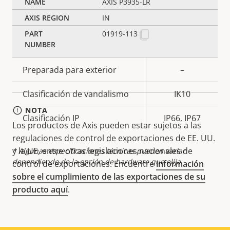
AXIS P3935-LR
memoria)
IN
Temperatura de
01919-113
-40 to 55 °C
funcionamiento
Preparada para exterior
–
Clasificación de vandalismo
IK10
NOTA
Clasificación IP
IP66, IP67
Los productos de Axis pueden estar sujetos a las
regulaciones de control de exportaciones de EE. UU.
y la UE, entre otras legislaciones nacionales de
* Algunas especificaciones técnicas pueden variar
dependiendo de la opción de hardware que elija.
control de exportaciones. Encuentre
información
sobre el cumplimiento de las exportaciones de su
producto aquí
.