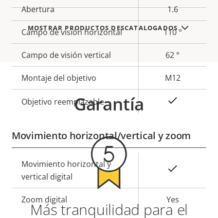
Abertura
1.6
propiedad
propiedad
MOSTRAR PRODUCTOS DESCATALOGADOS
Campo de visión horizontal
110 °
Campo de visión vertical
62 °
Montaje del objetivo
M12
Garantía
Sí
Objetivo reemplazable
Movimiento horizontal/vertical y zoom
Descripción
Movimiento horizontal y
Valor de
Sí
de
vertical digital
la
propiedad
propiedad
Zoom digital
Yes
Más tranquilidad para el