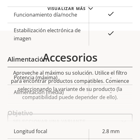
VISUALIZAR MÁS
Sí
Funcionamiento día/noche
Estabilización electrónica de
Sí
imagen
Accesorios
Alimentación
Aproveche al máximo su solución. Utilice el filtro
Descripción
Potencia (máxima)
Valor de
-
para encontrar productos compatibles.
Comience
de
la
seleccionando la variante de su producto (la
Alimentación (media)
-
propiedad
propiedad
compatibilidad puede depender de ello).
Objetivo
Select
a
product
Descripción
Longitud focal
Valor de
2.8 mm
variant:
de
la