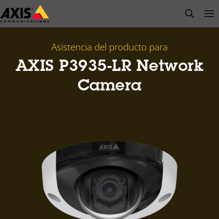
Saltar
open s
Op
Clo
al
contenido
principal
Asistencia del producto para
AXIS P3935-LR Network
Camera