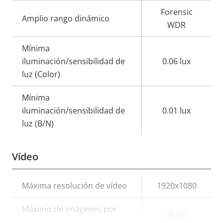
de
la
Forensic
propiedad
propiedad
Amplio rango dinámico
WDR
Mínima
iluminación/sensibilidad de
0.06 lux
luz (Color)
Mínima
iluminación/sensibilidad de
0.01 lux
luz (B/N)
Vídeo
Descripción
Máxima resolución de vídeo
Valor de
1920x1080
de
la
Máximo de imágenes por
propiedad
propiedad
25/30
segundo