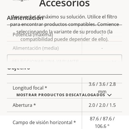
Accesorios
Aproveche al máximo su solución. Utilice el filtro
Alimentación
para encontrar productos compatibles.
Comience
seleccionando la variante de su producto (la
Descripción
Potencia (máxima)
Valor de
-
compatibilidad puede depender de ello).
de
la
Alimentación (media)
-
propiedad
propiedad
Select
a
Objetivo
product
variant:
Descripción
Valor de
3.6 / 3.6 / 2.8
Longitud focal *
de
la
mm
MOSTRAR PRODUCTOS DESCATALOGADOS
propiedad
propiedad
Abertura *
2.0 / 2.0 / 1.5
87.6 / 87.6 /
Campo de visión horizontal *
106.6 °