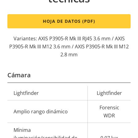
HOJA DE DATOS (PDF)
Variantes: AXIS P3905-R Mk III RJ45 3.6 mm / AXIS
P3905-R Mk III M12 3.6 mm / AXIS P3905-R Mk III M12
2.8 mm
Cámara
Descripción
Lightfinder
Valor de
Lightfinder
de
la
Forensic
propiedad
propiedad
Amplio rango dinámico
WDR
Mínima
iluminación/sensibilidad de
0.07 lux