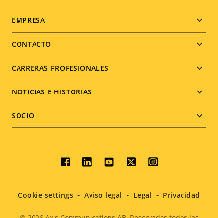
Footer
EMPRESA
menu
CONTACTO
CARRERAS PROFESIONALES
NOTICIAS E HISTORIAS
SOCIO
Social
menu
Cookie settings
Aviso legal
Legal
Privacidad
© 2026
Axis Communications AB. Reservados todos los