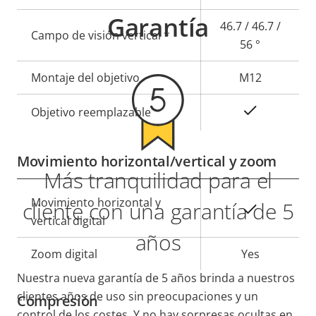
Garantía
46.7 / 46.7 /
Campo de visión vertical *
56 °
Montaje del objetivo
M12
Sí
Objetivo reemplazable
Movimiento horizontal/vertical y zoom
Más tranquilidad para el
Descripción
Movimiento horizontal y
Valor de
cliente con una garantía de 5
Sí
de
vertical digital
la
años
propiedad
propiedad
Zoom digital
Yes
Nuestra nueva garantía de 5 años brinda a nuestros
clientes años de uso sin preocupaciones y un
Compresión
control de los costes. Y no hay sorpresas ocultas en