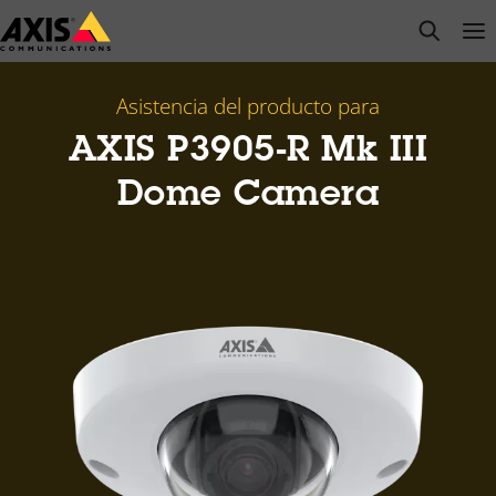
Saltar
open s
Op
Clo
al
contenido
principal
Asistencia del producto para
AXIS P3905-R Mk III
Dome Camera