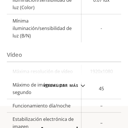
luz (Color)
Mínima
iluminación/sensibilidad de
-
luz (B/N)
Vídeo
Descripción
Máxima resolución de vídeo
Valor de
1920x1080
de
la
Máximo de imágenes por
VISUALIZAR MÁS
propiedad
propiedad
45
segundo
Funcionamiento día/noche
–
Estabilización electrónica de
–
imagen