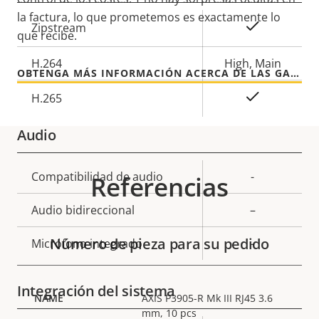
la factura, lo que prometemos es exactamente lo
Descripción
Valor de
Sí
Zipstream
que recibe.
de
la
propiedad
H.264
propiedad
High, Main
OBTENGA MÁS INFORMACIÓN ACERCA DE LAS GARANTÍAS DE AXIS
Sí
H.265
Audio
Descripción
Compatibilidad de audio
Valor de
-
Referencias
de
la
Audio bidireccional
–
propiedad
propiedad
Número de pieza para su pedido
Micrófono integrado
-
Integración del sistema
AXIS P3905-R Mk III RJ45 3.6
mm, 10 pcs