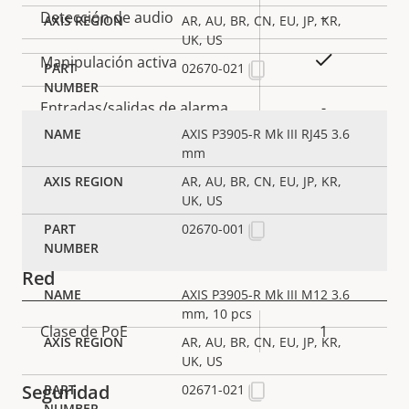
Descripción
Detección de audio
Valor de
–
AR, AU, BR, CN, EU, JP, KR,
de
la
UK, US
Sí
Manipulación activa
propiedad
propiedad
02670-021
Entradas/salidas de alarma
-
AXIS P3905-R Mk III RJ45 3.6
AXIS Camera Application
mm
Sí
Platform
AR, AU, BR, CN, EU, JP, KR,
UK, US
E/S digital
–
02670-001
Red
AXIS P3905-R Mk III M12 3.6
mm, 10 pcs
Descripción
Clase de PoE
Valor de
1
AR, AU, BR, CN, EU, JP, KR,
de
la
UK, US
propiedad
propiedad
Seguridad
02671-021