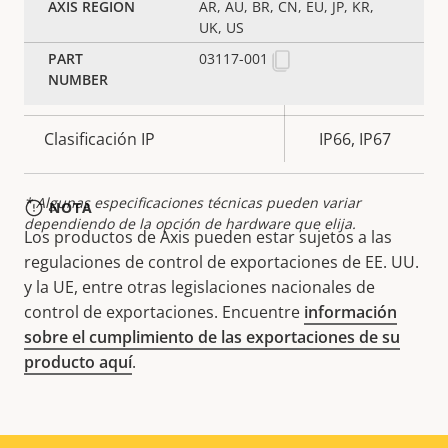
AR, AU, BR, CN, EU, JP, KR,
UK, US
Preparada para exterior
–
03117-001
Clasificación de vandalismo
IK10
Clasificación IP
IP66, IP67
* Algunas especificaciones técnicas pueden variar
NOTA
dependiendo de la opción de hardware que elija.
Los productos de Axis pueden estar sujetos a las
regulaciones de control de exportaciones de EE. UU.
y la UE, entre otras legislaciones nacionales de
control de exportaciones. Encuentre
información
sobre el cumplimiento de las exportaciones de su
producto aquí
.