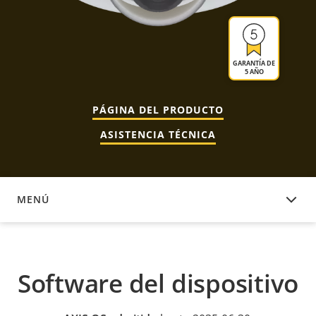
GARANTÍA DE
5 AÑO
PÁGINA DEL PRODUCTO
ASISTENCIA TÉCNICA
MENÚ
SOFTWARE DEL DISPOSITIVO
Software del dispositivo