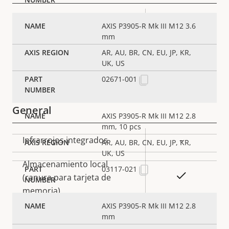
Descripción
Valor de
Sí
Cifrado HTTPS
AXIS P3905-R Mk III M12 3.6
de
la
mm
propiedad
propiedad
Sí
IEEE 802.1X
AR, AU, BR, CN, EU, JP, KR,
UK, US
Sí
Sistema operativo firmado
02671-001
General
AXIS P3905-R Mk III M12 2.8
mm, 10 pcs
Descripción
Infrarrojos integrados
Valor de
–
AR, AU, BR, CN, EU, JP, KR,
de
la
UK, US
Almacenamiento local
propiedad
propiedad
03117-021
Sí
(ranura para tarjeta de
memoria)
AXIS P3905-R Mk III M12 2.8
Temperatura de
mm
-30 to 55 °C
funcionamiento