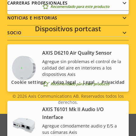
CARRERAS PROFESIONALES
Recomendado para este producto
NOTICIAS E HISTORIAS
Dispositivos portcast
SOCIO
AXIS D6210 Air Quality Sensor
Agregue sin problemas el control de la
Social
calidad del aire en interiores a los
dispositivos Axis
menu
Cookie settings
Aviso legal
Legal
Privacidad
Recomendado para este producto
© 2026
Axis Communications AB. Reservados todos los
derechos.
Legal
AXIS T6101 Mk II Audio I/O
Interface
menu
Agregue cómodamente audio y E/S a
sus cámaras Axis