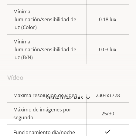
Mínima
iluminación/sensibilidad de
0.18 lux
luz (Color)
Mínima
iluminación/sensibilidad de
0.03 lux
luz (B/N)
Vídeo
Descripción
Máxima resolución de vídeo
Valor de
2304x1728
VISUALIZAR MÁS
de
la
Máximo de imágenes por
propiedad
propiedad
25/30
segundo
Sí
Funcionamiento día/noche