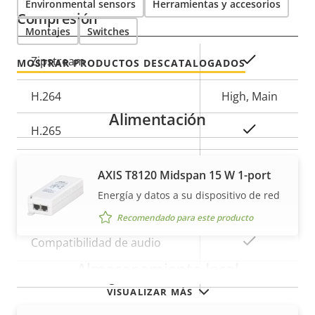
Environmental sensors
Herramientas y accesorios
propiedad
propiedad
Compresión
Montajes
Switches
Descripción
Valor de
Sí
Zipstream
MOSTRAR PRODUCTOS DESCATALOGADOS
de
la
propiedad
H.264
propiedad
High, Main
Alimentación
Sí
H.265
AV1
–
AXIS T8120 Midspan 15 W 1-port
Energía y datos a su dispositivo de red
Audio
Recomendado para este producto
Descripción
Valor de
Sí
Compatibilidad de audio
de
la
Almacenamiento local
propiedad
Micrófono integrado
propiedad
–
VISUALIZAR MÁS