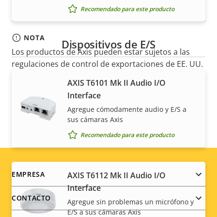
Recomendado para este producto
NOTA
Dispositivos de E/S
Los productos de Axis pueden estar sujetos a las
regulaciones de control de exportaciones de EE. UU.
y la UE, entre otras legislaciones nacionales de
AXIS T6101 Mk II Audio I/O
control de exportaciones. Encuentre
información
Interface
sobre el cumplimiento de las exportaciones de su
Agregue cómodamente audio y E/S a
producto aquí
.
sus cámaras Axis
Recomendado para este producto
Footer
EMPRESA
AXIS T6112 Mk II Audio I/O
Interface
menu
CONTACTO
Agregue sin problemas un micrófono y
E/S a sus cámaras Axis