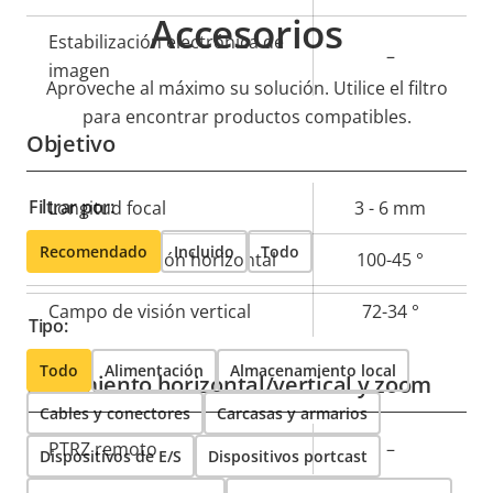
Accesorios
Estabilización electrónica de
–
imagen
Aproveche al máximo su solución. Utilice el filtro
para encontrar productos compatibles.
Objetivo
Filtrar por:
Descripción
Longitud focal
Valor de
3 - 6 mm
de
la
Recomendado
Incluido
Todo
Campo de visión horizontal
100-45 °
propiedad
propiedad
Campo de visión vertical
72-34 °
Tipo:
Todo
Alimentación
Almacenamiento local
Movimiento horizontal/vertical y zoom
Cables y conectores
Carcasas y armarios
Descripción
PTRZ remoto
Valor de
–
Dispositivos de E/S
Dispositivos portcast
de
la