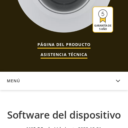
GARANTÍA DE
5 AÑO
PÁGINA DEL PRODUCTO
ASISTENCIA TÉCNICA
MENÚ
SOFTWARE DEL DISPOSITIVO
Software del dispositivo