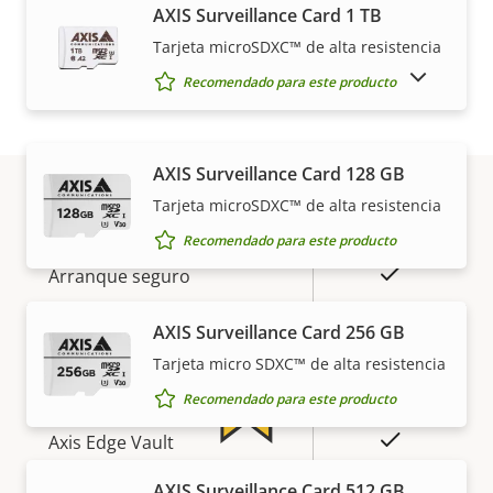
Red
AXIS Surveillance Card 1 TB
Tarjeta microSDXC™ de alta resistencia
MOSTRAR PRODUCTOS DESCATALOGADOS
Descripción
Clase de PoE
Valor de
2
Recomendado para este producto
de
la
propiedad
propiedad
Seguridad
AXIS Surveillance Card 128 GB
Tarjeta microSDXC™ de alta resistencia
Descripción
Valor de
Sí
Sistema operativo firmado
Garantía
Recomendado para este producto
de
la
propiedad
propiedad
Sí
Arranque seguro
Secure
AXIS Surveillance Card 256 GB
Secure keystore
Element (CC
Tarjeta micro SDXC™ de alta resistencia
EAL6+)
Recomendado para este producto
Sí
Axis Edge Vault
Más tranquilidad para el
AXIS Surveillance Card 512 GB