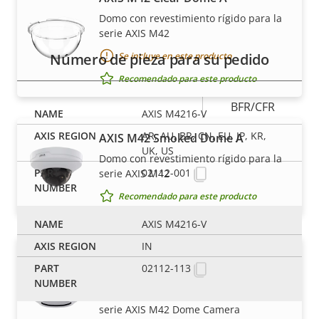
Referencias
Clasificación de vandalismo
IK08
Domo con revestimiento rígido para la
serie AXIS M42
Clasificación IP
-
Número de pieza para su pedido
Se incluye en este producto
Sí
Diseñado para repintar
Recomendado para este producto
BFR/CFR
AXIS M4216-V
Sostenibilidad
free, PVC
AR, AU, BR, CN, EU, JP, KR,
AXIS M42 Smoked Dome A
free
UK, US
Domo con revestimiento rígido para la
02112-001
serie AXIS M42
Recomendado para este producto
AXIS M4216-V
IN
AXIS TM3817 Tamper-resistant
02112-113
Cover
Para una selección de cámaras de la
serie AXIS M42 Dome Camera