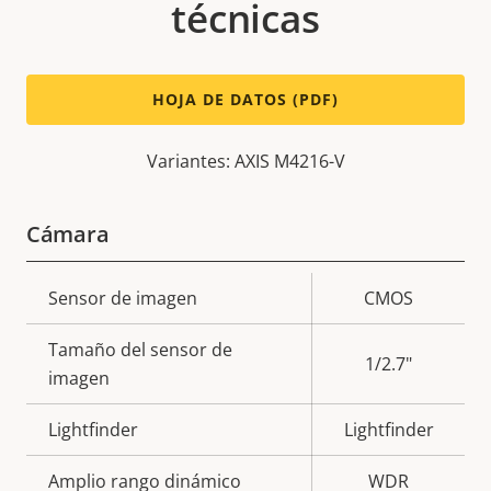
técnicas
HOJA DE DATOS (PDF)
Variantes: AXIS M4216-V
Cámara
Descripción
Sensor de imagen
Valor de
CMOS
de
la
Tamaño del sensor de
propiedad
propiedad
1/2.7"
imagen
Lightfinder
Lightfinder
Amplio rango dinámico
WDR