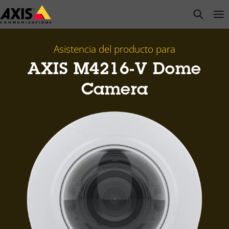
Saltar
open s
Op
Clo
al
contenido
principal
Asistencia del producto para
AXIS M4216-V Dome
Camera