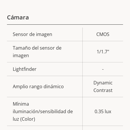
Cámara
Descripción
Sensor de imagen
Valor de
CMOS
de
la
Tamaño del sensor de
propiedad
propiedad
1/1.7"
imagen
Lightfinder
-
Dynamic
Amplio rango dinámico
Contrast
Mínima
iluminación/sensibilidad de
0.35 lux
luz (Color)