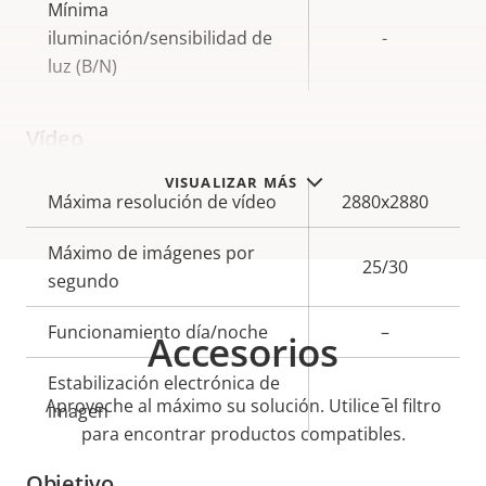
Mínima
iluminación/sensibilidad de
-
luz (B/N)
Vídeo
VISUALIZAR MÁS
Descripción
Máxima resolución de vídeo
Valor de
2880x2880
de
la
Máximo de imágenes por
propiedad
propiedad
25/30
segundo
Funcionamiento día/noche
–
Accesorios
Estabilización electrónica de
–
Aproveche al máximo su solución. Utilice el filtro
imagen
para encontrar productos compatibles.
Objetivo