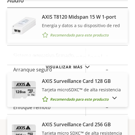
Audio
AXIS T8120 Midspan 15 W 1-port
Descripción
Compatibilidad de audio
Valor de
–
de
la
Energía y datos a su dispositivo de red
propiedad
propiedad
Recomendado para este producto
Seguridad
Descripción
Sistema operativo firmado
Valor de
–
Almacenamiento local
de
la
VISUALIZAR MÁS
Arranque seguro
–
propiedad
propiedad
AXIS Surveillance Card 128 GB
General
Tarjeta microSDXC™ de alta resistencia
MOSTRAR PRODUCTOS DESCATALOGADOS
Recomendado para este producto
Descripción
Enfoque remoto
Valor de
–
de
la
Zoom remoto
–
propiedad
propiedad
AXIS Surveillance Card 256 GB
Tarjeta micro SDXC™ de alta resistencia