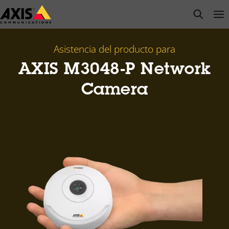
Saltar
open s
Op
Clo
al
contenido
principal
Asistencia del producto para
AXIS M3048-P Network
Camera