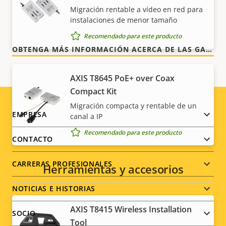
la factura, lo que prometemos es exactamente lo
Migración rentable a vídeo en red para
instalaciones de menor tamaño
que recibe.
Recomendado para este producto
OBTENGA MÁS INFORMACIÓN ACERCA DE LAS GARANTÍAS DE AXIS
AXIS T8645 PoE+ over Coax
Compact Kit
Migración compacta y rentable de un
Footer
EMPRESA
canal a IP
Recomendado para este producto
menu
CONTACTO
CARRERAS PROFESIONALES
Herramientas y accesorios
NOTICIAS E HISTORIAS
AXIS T8415 Wireless Installation
SOCIO
Tool