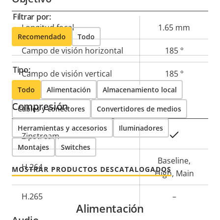
Filtrar por:
Descripción
Longitud focal
Valor de
1.65 mm
Recomendado
Todo
de
la
Campo de visión horizontal
185 °
propiedad
propiedad
Tipo:
Campo de visión vertical
185 °
Todo
Alimentación
Almacenamiento local
Compresión
Cables y conectores
Convertidores de medios
Herramientas y accesorios
Iluminadores
Descripción
Valor de
Sí
Zipstream
Montajes
de
Switches
la
propiedad
propiedad
Baseline,
H.264
MOSTRAR PRODUCTOS DESCATALOGADOS
High, Main
H.265
–
Alimentación