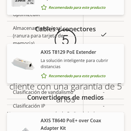
Infrarrojos integrados
–
Garantía
Recomendado para este producto
OptimizedIR
–
Cables y conectores
Almacenamiento local
Sí
(ranura para tarjeta de
memoria)
AXIS T8129 PoE Extender
Temperatura de
La solución inteligente para cubrir
0 to 40 °C
funcionamiento
distancias
Más tranquilidad para el
Recomendado para este producto
Preparada para exterior
–
cliente con una garantía de 5
Clasificación de vandalismo
-
Convertidores de medios
años
Clasificación IP
-
Nuestra nueva garantía de 5 años brinda a nuestros
Sostenibilidad
PVC free
AXIS T8640 PoE+ over Coax
clientes años de uso sin preocupaciones y un
Adapter Kit
control de los costes. Y no hay sorpresas ocultas en