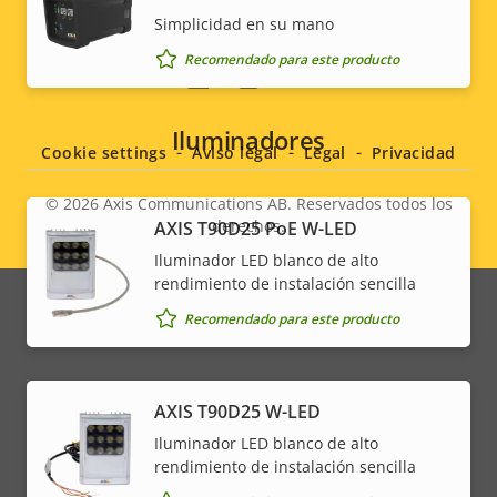
Simplicidad en su mano
Recomendado para este producto
Social
menu
Iluminadores
Cookie settings
Aviso legal
Legal
Privacidad
© 2026
Axis Communications AB. Reservados todos los
derechos.
AXIS T90D25 PoE W-LED
Legal
Iluminador LED blanco de alto
menu
rendimiento de instalación sencilla
Recomendado para este producto
AXIS T90D25 W-LED
Iluminador LED blanco de alto
rendimiento de instalación sencilla