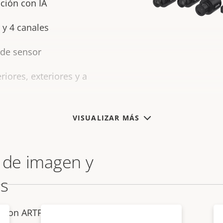
ación con IA
 y 4 canales
 de sensor
iores, exteriores y a
VISUALIZAR MÁS
d de imagen y
as
, con ARTPEC 8, ofrece