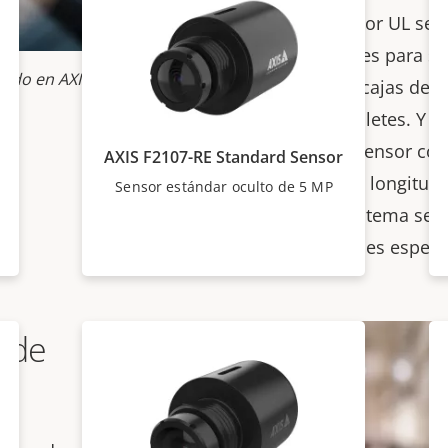
reconocidas por UL se s
las hace ideales para su
tado en AXIS TW4100 Front
automáticos, cajas de 
emisión de billetes. Y 
unidades de sensor con 
AXIS F2107-RE Standard Sensor
capacidades y longitud
Sensor estándar oculto de 5 MP
(98 ft), este sistema se
sus necesidades especí
l de