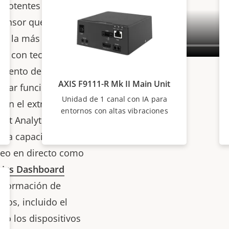
 potentes y alta calidad
sensor que admiten
es la más alta para
a con tecnología de IA
miento de aprendizaje
AXIS F9111-R Mk II Main Unit
utar funciones
Unidad de 1 canal con IA para
 en el extremo. Esta
entornos con altas vibraciones
ct Analytics, permite
ara capacidades
ídeo en directo como
rics Dashboard
información de
dos, incluido el
mo los dispositivos