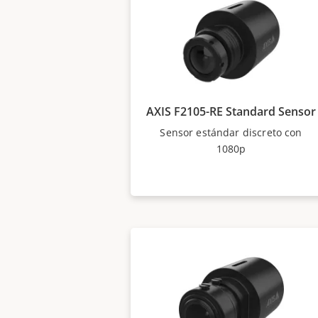
AXIS F2137-RE Fisheye Sensor mon
Windshield Mount.
AXIS F2105-RE Standard Sensor
Sensor estándar discreto con
1080p
Menor coste tota
propiedad