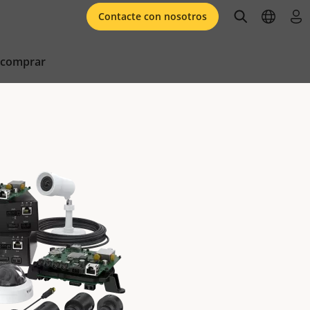
open searc
open l
ini
Contacte con nosotros
 comprar