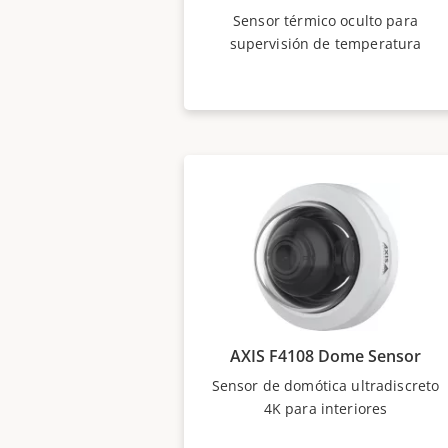
actualización en comparación c
Sensor térmico oculto para
cámaras convencionales.
supervisión de temperatura
AXIS F4108 Dome Sensor
Sensor de domótica ultradiscreto
4K para interiores