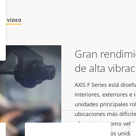
DE VÍDEO
Gran rendimi
de alta vibra
AXIS F Series está diseñ
interiores, exteriores e 
unidades principales r
ubicaciones más difícil
vibraciones, como vehí
fabricación. Dos unidad