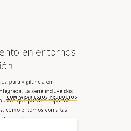
ento en entornos
ción
ada para vigilancia en
integrada. La serie incluye dos
COMPARAR ESTOS PRODUCTOS
obustas que pueden soportar
es, como entornos con altas
culos o máquinas de
es principales básicas