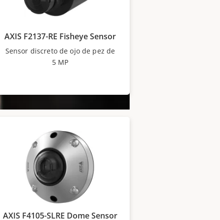
AXIS F2137-RE Fisheye Sensor​
Sensor discreto de ojo de pez de
5 MP
lancia combinando hasta cuatro
una única unidad principal,
 complejidad.
AXIS F4105-SLRE Dome Sensor