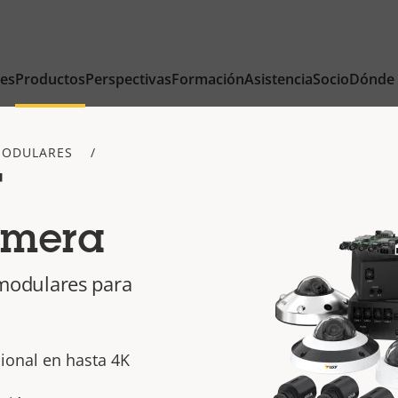
nes
Productos
Perspectivas
Formación
Asistencia
Socio
Dónde
MODULARES
F
amera
odulares para
ional en hasta 4K