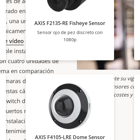
ostes de adquisición y
ejorado en con un gasto
plo, una unidad
AXIS F2135-RE Fisheye Sensor
e únicamente una
Sensor ojo de pez discreto con
1080p
 de vídeo
(VMS) en lugar
able instalar una
con cuatro unidades de
tema en comparación
Amplíe fácilmente su vigi
 cámaras de red
unidades de sensores con 
, estas cámaras
reduciendo los costes y la
s switch de red, ya que
e puertos necesarios.
a instalación más
mantenimiento y
AXIS F4105-LRE Dome Sensor