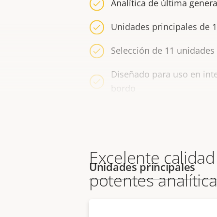
Analítica de última gener
Unidades principales de 1
Selección de 11 unidades
Diseñado para uso en inter
bordo
Excelente calida
Unidades principales
potentes analític
AXIS F Modular Cameras Series