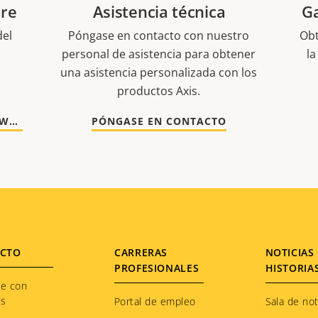
are
Asistencia técnica
Ga
del
Póngase en contacto con nuestro
Obt
.
personal de asistencia para obtener
la
una asistencia personalizada con los
productos Axis.
VAYA A DOCUMENTACIÓN Y SOFTWARE
PÓNGASE EN CONTACTO
CTO
CARRERAS
NOTICIAS 
PROFESIONALES
HISTORIA
te con
os
Portal de empleo
Sala de not