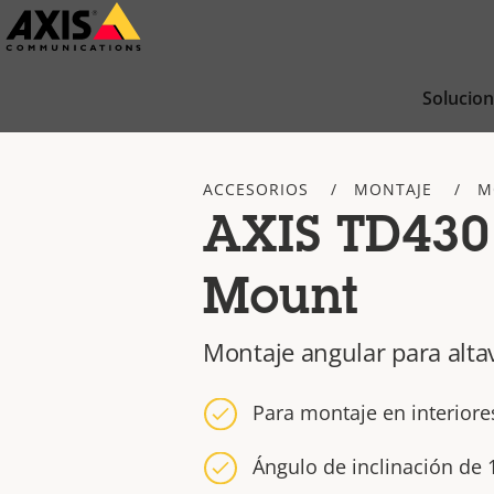
Saltar
al
contenido
Solucio
principal
ACCESORIOS
MONTAJE
M
AXIS TD430
Mount
Montaje angular para alta
Para montaje en interiores
Ángulo de inclinación de 