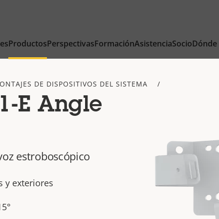
nes
Productos
Perspectivas
Formación
Asistencia
Socio
Dónde
ONTAJES DE DISPOSITIVOS DEL SISTEMA
1-E Angle
voz estroboscópico
 y exteriores
15°