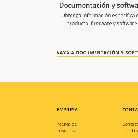
Documentación y softw
Obtenga información específica 
producto, firmware y software
Footer
EMPRESA
CONTA
menu
Acerca de
Contac
nosotros
nosotr