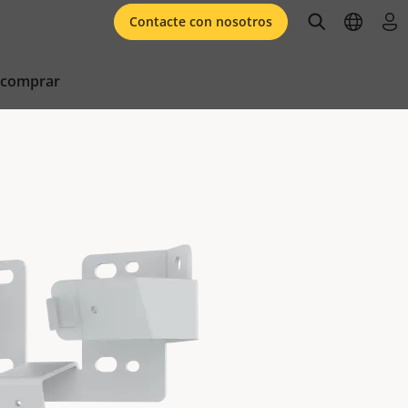
open searc
open l
ini
Contacte con nosotros
 comprar