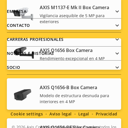
AXIS M1137-E Mk II Box Camera
Footer
EMPRESA
Vigilancia asequible de 5 MP para
exteriores
menu
CONTACTO
CARRERAS PROFESIONALES
AXIS Q1656 Box Camera
NOTICIAS E HISTORIAS
Rendimiento excepcional en 4 MP
SOCIO
AXIS Q1656-B Box Camera
Modelo de estructura desnuda para
Social
interiores en 4 MP
menu
Cookie settings
Aviso legal
Legal
Privacidad
AXIS Q1656-BE Box Camera
© 2026
Axis Communications AB. Reservados todos los