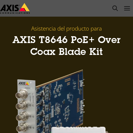
Saltar
open s
Op
Clo
al
contenido
principal
Asistencia del producto para
AXIS T8646 PoE+ Over
Coax Blade Kit