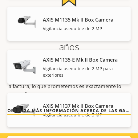
Más tranquilidad para el
AXIS M1135 Mk II Box Camera
Vigilancia asequible de 2 MP
cliente con una garantía de 5
años
AXIS M1135-E Mk II Box Camera
Nuestra nueva garantía de 5 años brinda a nuestros
Vigilancia asequible de 2 MP para
clientes años de uso sin preocupaciones y un
exteriores
control de los costes. Y no hay sorpresas ocultas en
la factura, lo que prometemos es exactamente lo
que recibe.
AXIS M1137 Mk II Box Camera
OBTENGA MÁS INFORMACIÓN ACERCA DE LAS GARANTÍAS DE AXIS
Vigilancia asequible de 5 MP