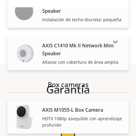
AXIS C1211-E Network Ceiling
Speaker
VISUALIZAR MÁS
Instalación de techo discreta: pequeña
MOSTRAR PRODUCTOS DESCATALOGADOS
AXIS C1410 Mk II Network Mini
Speaker
Altavoz con cobertura de área amplia
Box cameras
Garantía
AXIS M1055-L Box Camera
HDTV 1080p asequible con aprendizaje
profundo