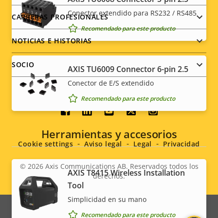
Conector extendido para RS232 / RS485
CARRERAS PROFESIONALES
Recomendado para este producto
NOTICIAS E HISTORIAS
SOCIO
AXIS TU6009 Connector 6-pin 2.5
Conector de E/S extendido
Recomendado para este producto
Social
Herramientas y accesorios
menu
Cookie settings
Aviso legal
Legal
Privacidad
© 2026
Axis Communications AB. Reservados todos los
AXIS T8415 Wireless Installation
derechos.
Legal
Tool
Simplicidad en su mano
menu
Recomendado para este producto