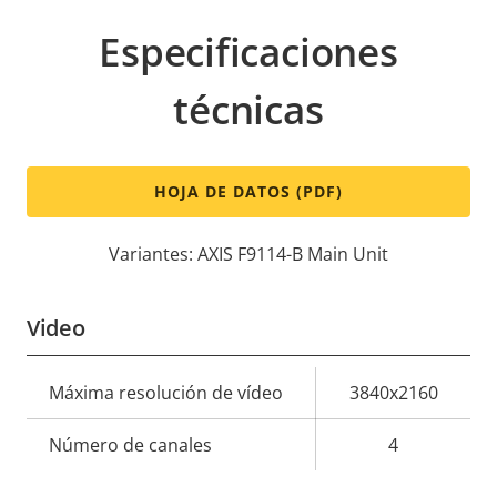
Especificaciones
técnicas
HOJA DE DATOS (PDF)
Variantes: AXIS F9114-B Main Unit
Video
Descripción
Máxima resolución de vídeo
Valor de
3840x2160
de
la
Número de canales
4
propiedad
propiedad