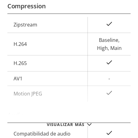
Compression
Descripción
Valor de
Sí
Zipstream
de
la
propiedad
propiedad
Baseline,
H.264
High, Main
Sí
H.265
AV1
-
Sí
Motion JPEG
Audio
VISUALIZAR MÁS
Descripción
Valor de
Sí
Compatibilidad de audio