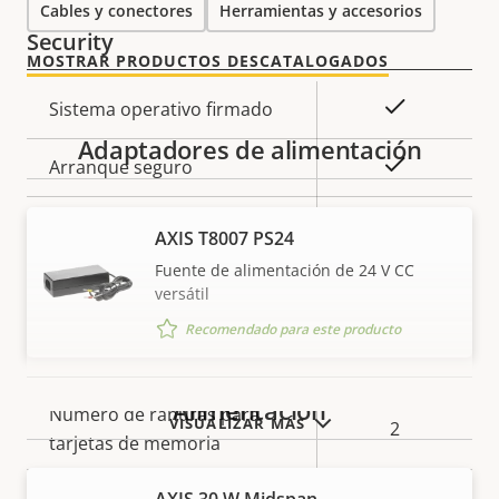
Cables y conectores
Herramientas y accesorios
propiedad
propiedad
Security
MOSTRAR PRODUCTOS DESCATALOGADOS
Descripción
Valor de
Sí
Sistema operativo firmado
de
la
Adaptadores de alimentación
propiedad
propiedad
Sí
Arranque seguro
Secure keystore
-
AXIS T8007 PS24
Fuente de alimentación de 24 V CC
Axis Edge Vault
–
versátil
Recomendado para este producto
General
Alimentación
Descripción
Número de ranuras para
Valor de
VISUALIZAR MÁS
2
de
tarjetas de memoria
la
propiedad
propiedad
Temperatura de