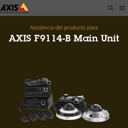
Saltar
open s
Op
Clo
al
contenido
principal
Asistencia del producto para
AXIS F9114-B Main Unit