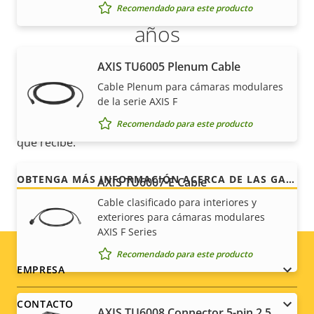
cliente con una garantía de 5
Recomendado para este producto
años
AXIS TU6005 Plenum Cable
Nuestra nueva garantía de 5 años brinda a nuestros
Cable Plenum para cámaras modulares
clientes años de uso sin preocupaciones y un
de la serie AXIS F
control de los costes. Y no hay sorpresas ocultas en
la factura, lo que prometemos es exactamente lo
Recomendado para este producto
que recibe.
OBTENGA MÁS INFORMACIÓN ACERCA DE LAS GARANTÍAS DE AXIS
AXIS TU6007-E Cable
Cable clasificado para interiores y
exteriores para cámaras modulares
AXIS F Series
Recomendado para este producto
Footer
EMPRESA
menu
CONTACTO
AXIS TU6008 Connector 5-pin 2.5