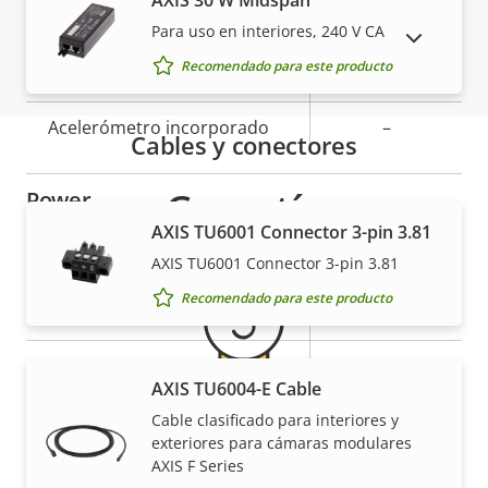
AXIS 30 W Midspan
-40 to 60 °C
funcionamiento
Para uso en interiores, 240 V CA
MOSTRAR PRODUCTOS DESCATALOGADOS
Recomendado para este producto
Clasificación IP
-
Acelerómetro incorporado
–
Cables y conectores
Garantía
Power
AXIS TU6001 Connector 3-pin 3.81
Descripción
Potencia (máxima)
Valor de
-
AXIS TU6001 Connector 3-pin 3.81
de
la
Recomendado para este producto
Alimentación (media)
11.00 W
propiedad
propiedad
Tensión de entrada de CC
10-48 V
AXIS TU6004-E Cable
Cable clasificado para interiores y
Más tranquilidad para el
exteriores para cámaras modulares
AXIS F Series