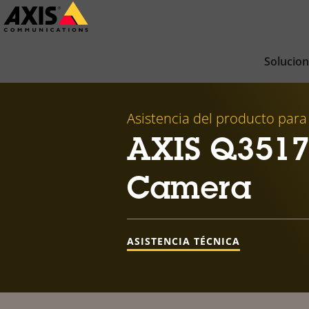
Saltar
al
contenido
Solucio
principal
Asistencia del producto para
AXIS Q3517
Camera
ASISTENCIA TÉCNICA