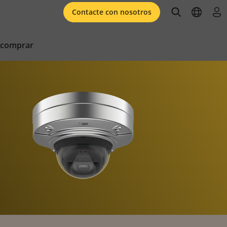
open searc
open l
ini
Contacte con nosotros
 comprar