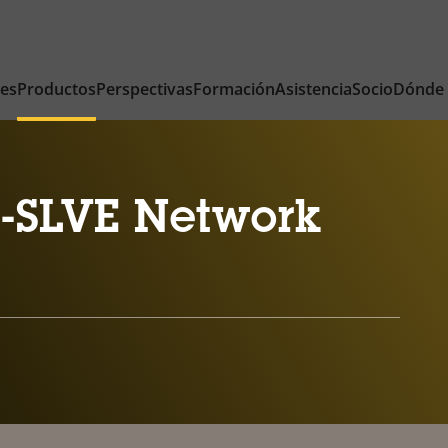
nes
Productos
Perspectivas
Formación
Asistencia
Socio
Dónde
-SLVE Network