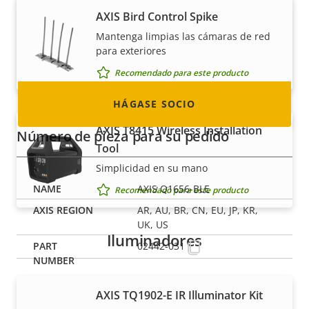
integrador de sistemas o instalador? Tenemos
AXIS Bird Control Spike
socios en casi todos los países del mundo.
Mantenga limpias las cámaras de red
¡Descubra cómo convertirse en uno de ellos!
para exteriores
Recomendado para este producto
HÁGASE SOCIO
AXIS T8415 Wireless Installation
Número de pieza para su pedido
Tool
Simplicidad en su mano
AXIS Q1656-BLE
Recomendado para este producto
AR, AU, BR, CN, EU, JP, KR,
UK, US
Iluminadores
02442-031
AXIS TQ1902-E IR Illuminator Kit