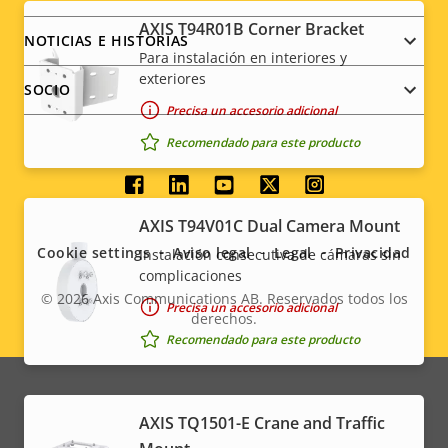
AXIS T94R01B Corner Bracket
NOTICIAS E HISTORIAS
Para instalación en interiores y
exteriores
SOCIO
Precisa un accesorio adicional
Recomendado para este producto
Social
AXIS T94V01C Dual Camera Mount
menu
Cookie settings
Aviso legal
Legal
Privacidad
Instalación consecutiva de cámaras sin
complicaciones
© 2026
Axis Communications AB. Reservados todos los
Precisa un accesorio adicional
derechos.
Legal
Recomendado para este producto
menu
AXIS TQ1501-E Crane and Traffic