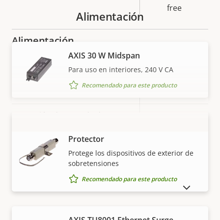
free
Alimentación
Alimentación
AXIS 30 W Midspan
Descripción
Potencia (máxima)
Valor de
25.5 W
Para uso en interiores, 240 V CA
de
la
Recomendado para este producto
Alimentación (media)
11.2 W
propiedad
propiedad
Tensión de entrada de CC
10-28 V
AXIS T8061 Ethernet Surge
VISUALIZAR MÁS
Protector
Protege los dispositivos de exterior de
sobretensiones
Recomendado para este producto
MOSTRAR PRODUCTOS DESCATALOGADOS