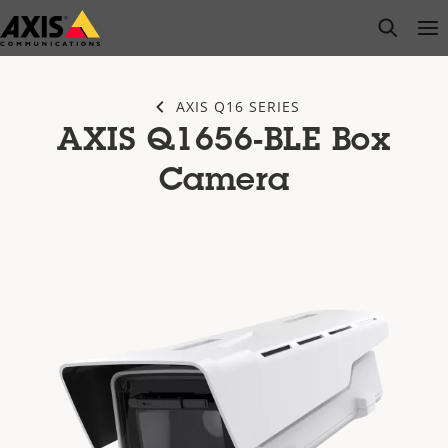
Saltar
open s
Op
Clo
al
contenido
principal
AXIS Q16 SERIES
AXIS Q1656-BLE Box
Camera