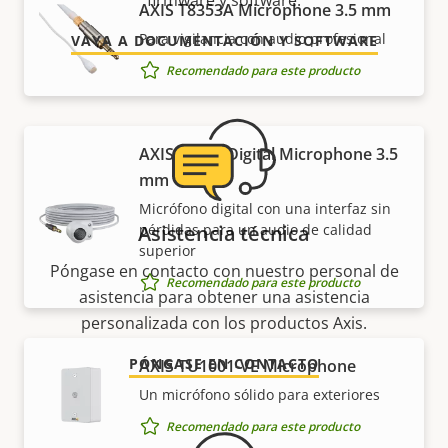
firmware y software.
AXIS T8353A Microphone 3.5 mm
Para vigilancia con audio profesional
VAYA A DOCUMENTACIÓN Y SOFTWARE
Recomendado para este producto
AXIS T8355 Digital Microphone 3.5
mm
Micrófono digital con una interfaz sin
Asistencia técnica
pérdidas para un audio de calidad
superior
Póngase en contacto con nuestro personal de
Recomendado para este producto
asistencia para obtener una asistencia
personalizada con los productos Axis.
PÓNGASE EN CONTACTO
AXIS TU1001-VE Microphone
Un micrófono sólido para exteriores
Recomendado para este producto