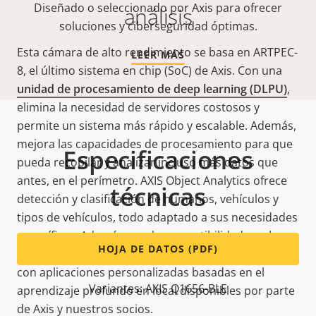
Diseñado o seleccionado por Axis para ofrecer
análisis
soluciones y ciberseguridad óptimas.
Esta cámara de alto rendimiento se basa en ARTPEC-
LEER MÁS
8, el último sistema en chip (SoC) de Axis. Con una
unidad de procesamiento de deep learning (DLPU)
,
elimina la necesidad de servidores costosos y
permite un sistema más rápido y escalable. Además,
mejora las capacidades de procesamiento para que
Especificaciones
pueda recopilar y analizar incluso más datos que
antes, en el perímetro. AXIS Object Analytics ofrece
técnicas
detección y clasificación de humanos, vehículos y
tipos de vehículos, todo adaptado a sus necesidades
específicas. Además, con la compatibilidad con la
HOJA DE DATOS (PDF)
versión 4 de ACAP, puede agregar valor a su sistema
con aplicaciones personalizadas basadas en el
Variantes: AXIS Q1656-BLE
aprendizaje profundo en local disponibles por parte
de Axis y nuestros socios.