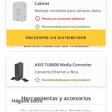
Cabinet
revendedor? Encuentre información de
Montaje resistente para cámaras domo
contacto de distribuidores de productos y
sistemas Axis.
Precisa un accesorio adicional
Recomendado para este producto
ENCUENTRE UN DISTRIBUIDOR
Convertidores de medios
AXIS TU8008 Media Converter
Convierte Ethernet a fibra
Recomendado para este producto
Herramientas y accesorios
Hágase socio
¿Es usted un revendedor, distribuidor,