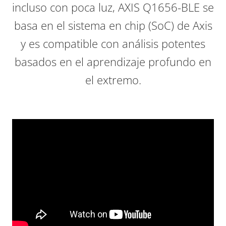
incluso con poca luz, AXIS Q1656-BLE se
basa en el sistema en chip (SoC) de Axis
y es compatible con análisis potentes
basados en el aprendizaje profundo en
el extremo.