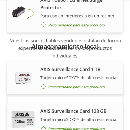
AXIS TU8001 Ethernet Surge
Protector
Para uso en interiores o en un recinto
Cómo comprar
Recomendado para este producto
Nuestros socios fiables venden e instalan de forma
Almacenamiento local
experta las soluciones Axis y los productos
individuales.
AXIS Surveillance Card 1 TB
Tarjeta microSDXC™ de alta resistencia
Recomendado para este producto
AXIS Surveillance Card 128 GB
Tarjeta microSDXC™ de alta resistencia
¿Quiere comprar productos Axis?
Recomendado para este producto