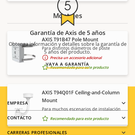
Montajes
Garantía de Axis de 5 años
AXIS T91B47 Pole Mount
Obtenga información y detalles sobre la garantía de
Para distintos diámetros de poste
5 años del producto.
Precisa un accesorio adicional
VAYA A GARANTÍA
Recomendado para este producto
AXIS T94Q01F Ceiling-and-Column
Mount
Footer
EMPRESA
Para muchos escenarios de instalación
menu
CONTACTO
Recomendado para este producto
CARRERAS PROFESIONALES