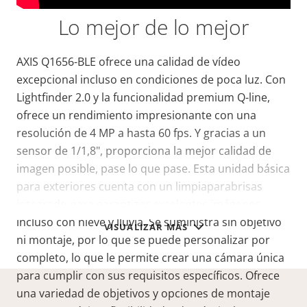
Lo mejor de lo mejor
AXIS Q1656-BLE ofrece una calidad de vídeo
excepcional incluso en condiciones de poca luz. Con
Lightfinder 2.0 y la funcionalidad premium Q-line,
ofrece un rendimiento impresionante con una
resolución de 4 MP a hasta 60 fps. Y gracias a un
sensor de 1/1,8", proporciona la mejor calidad de
imagen posible, pase lo que pase. Esta unidad básica
para exteriores cuenta con un limpiaparabrisas
integrado para garantizar excelentes imágenes
incluso con nieve y lluvia. Se suministra sin objetivo
VISUALIZAR MÁS
ni montaje, por lo que se puede personalizar por
completo, lo que le permite crear una cámara única
para cumplir con sus requisitos específicos. Ofrece
una variedad de objetivos y opciones de montaje