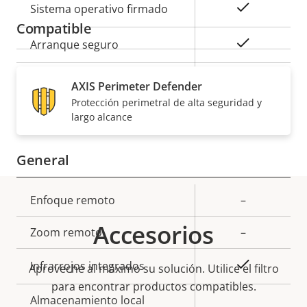
Descripción
Valor de
Sí
Sistema operativo firmado
de
la
Compatible
propiedad
propiedad
Sí
Arranque seguro
Secure
AXIS Perimeter Defender
Secure keystore
Element (CC
Protección perimetral de alta seguridad y
EAL6+)
largo alcance
General
Descripción
Enfoque remoto
Valor de
–
de
la
Accesorios
Zoom remoto
–
propiedad
propiedad
Sí
Infrarrojos integrados
Aproveche al máximo su solución. Utilice el filtro
para encontrar productos compatibles.
Almacenamiento local