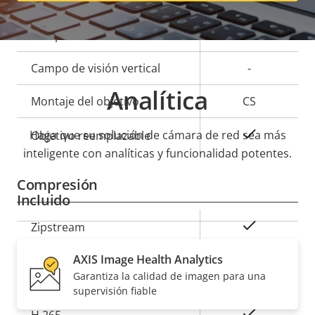
Descripción
Longitud focal
Valor de
-
de
la
Campo de visión horizontal
-
propiedad
propiedad
Campo de visión vertical
-
Analítica
Montaje del objetivo
CS
Sí
Haga que su solución de cámara de red sea más
Objetivo reemplazable
inteligente con analíticas y funcionalidad potentes.
Compresión
Incluido
Descripción
Valor de
Sí
Zipstream
de
la
AXIS Image Health Analytics
propiedad
propiedad
Baseline,
H.264
Garantiza la calidad de imagen para una
High, Main
supervisión fiable
Sí