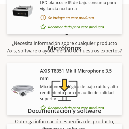
LED blancos e IR de bajo consumo para
vigilancia nocturna
Se incluye en este producto
Asistencia y recursos
Recomendado para este producto
¿Necesita información sobre cualquier producto
Micrófonos
Axis, software o ayuda de uno de nuestros expertos?
AXIS T8351 Mk II Microphone 3.5
mm
Micrófono analógico de bajo ruido y alto
rendimiento para un audio de calidad
superior
Recomendado para este producto
Documentación y software
Obtenga información específica del producto,