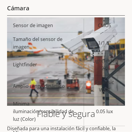
Cámara
Descripción
Sensor de imagen
Valor de
CMOS
de
la
Tamaño del sensor de
propiedad
propiedad
1/1.8"
imagen
Lightfinder
Lightfinder
2.0
Forensic
Amplio rango dinámico
WDR
Mínima
Fiable y segura
iluminación/sensibilidad de
0.05 lux
luz (Color)
Diseñada para una instalación fácil y confiable, la