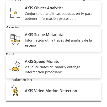
H.265
AXIS Object Analytics
AV1
–
Conjunto de analíticas basadas en IA para
obtener información procesable
Audio
AXIS Scene Metadata
Información útil a través del análisis de la
Descripción
Valor de
Sí
Compatibilidad de audio
escena
de
la
Red
propiedad
propiedad
AXIS Speed Monitor
Visualice datos de radar y obtenga
Descripción
Clase de PoE
Valor de
4
información procesable
de
la
Inalámbrico
–
propiedad
propiedad
AXIS Video Motion Detection
Seguridad