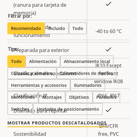
Sí
(ranura para tarjeta de
memoria)
Filtrar por:
Temperatura de
Recomendado
Incluido
Todo
-40 to 60 °C
funcionamiento
Tipo:
Sí
Preparada para exterior
Todo
Alimentación
Almacenamiento local
IK10 Except
Clasificación de vandalismo
for front
Carcasas y armarios
Convertidores de medios
window IK08
Herramientas y accesorios
Iluminadores
Clasificación IP
IP66, IP67
Micrófonos
Montajes
Objetivos
Parasoles
Switches
Unidades de posicionamiento
Sí
Diseñado para repintar
MOSTRAR PRODUCTOS DESCATALOGADOS
BFR/CFR
Sostenibilidad
free, PVC