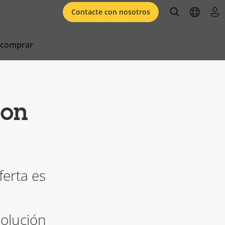
open searc
open l
ini
Contacte con nosotros
 comprar
con
ferta es
olución