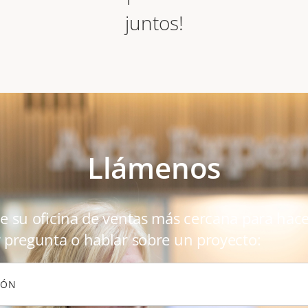
juntos!
Llámenos
e su oficina de ventas más cercana para hac
 pregunta o hablar sobre un proyecto:
IÓN