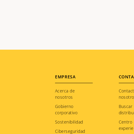
Footer
EMPRESA
CONTA
menu
Acerca de
Contac
nosotros
nosotr
Gobierno
Buscar
corporativo
distribu
Sostenibilidad
Centro
experie
Ciberseguridad