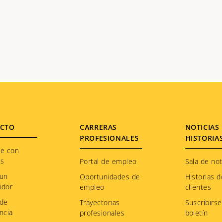
CTO
CARRERAS
NOTICIAS 
PROFESIONALES
HISTORIA
te con
os
Portal de empleo
Sala de not
 un
Oportunidades de
Historias d
idor
empleo
clientes
 de
Trayectorias
Suscribirse
ncia
profesionales
boletín