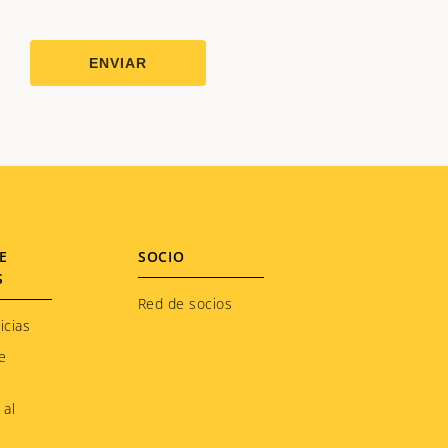
E
SOCIO
S
Red de socios
icias
e
 al