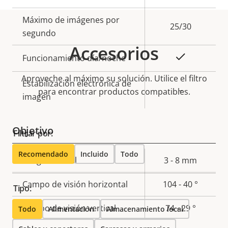
de
la
Máximo de imágenes por
propiedad
propiedad
25/30
segundo
Accesorios
Sí
Funcionamiento día/noche
Aproveche al máximo su solución. Utilice el filtro
Estabilización electrónica de
–
para encontrar productos compatibles.
imagen
Objetivo
Filtrar por:
Recomendado
Incluido
Todo
Descripción
Longitud focal
Valor de
3 - 8 mm
de
la
Campo de visión horizontal
104 - 40 °
propiedad
propiedad
Tipo:
Campo de visión vertical
74 - 29 °
Todo
Alimentación
Almacenamiento local