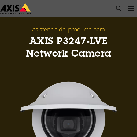
Saltar
open s
Op
Clo
al
contenido
principal
Asistencia del producto para
AXIS P3247-LVE
Network Camera