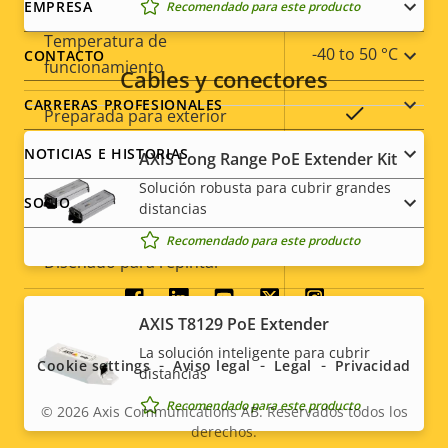
Footer
EMPRESA
Recomendado para este producto
Temperatura de
menu
-40 to 50 °C
CONTACTO
funcionamiento
Cables y conectores
CARRERAS PROFESIONALES
Sí
Preparada para exterior
NOTICIAS E HISTORIAS
AXIS Long Range PoE Extender Kit
Clasificación de vandalismo
IK10
Solución robusta para cubrir grandes
SOCIO
distancias
Clasificación IP
IP66
Recomendado para este producto
Sí
Diseñado para repintar
Social
Sostenibilidad
PVC free
AXIS T8129 PoE Extender
menu
La solución inteligente para cubrir
Cookie settings
Aviso legal
Legal
Privacidad
distancias
Recomendado para este producto
© 2026
Axis Communications AB. Reservados todos los
derechos.