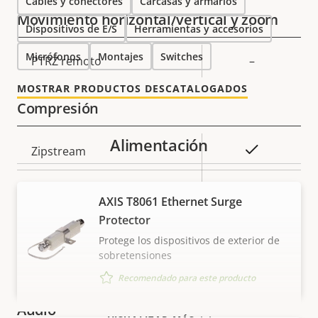
Cables y conectores
Carcasas y armarios
Movimiento horizontal/vertical y zoom
Dispositivos de E/S
Herramientas y accesorios
Micrófonos
Montajes
Switches
Descripción
PTRZ remoto
Valor de
–
de
la
MOSTRAR PRODUCTOS DESCATALOGADOS
propiedad
propiedad
Compresión
Alimentación
Descripción
Valor de
Sí
Zipstream
de
la
propiedad
propiedad
Baseline,
H.264
AXIS T8061 Ethernet Surge
High, Main
Protector
Sí
H.265
Protege los dispositivos de exterior de
sobretensiones
AV1
–
Recomendado para este producto
Audio