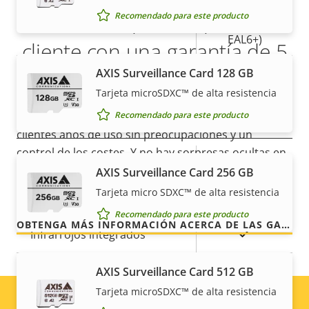
Secure
Más tranquilidad para el
Recomendado para este producto
Secure keystore
Element (CC
EAL6+)
cliente con una garantía de 5
Sí
Axis Edge Vault
AXIS Surveillance Card 128 GB
años
Tarjeta microSDXC™ de alta resistencia
Recomendado para este producto
Nuestra nueva garantía de 5 años brinda a nuestros
General
clientes años de uso sin preocupaciones y un
control de los costes. Y no hay sorpresas ocultas en
Descripción
Valor de
Sí
Enfoque remoto
la factura, lo que prometemos es exactamente lo
AXIS Surveillance Card 256 GB
de
la
que recibe.
Tarjeta micro SDXC™ de alta resistencia
propiedad
propiedad
Sí
Zoom remoto
Recomendado para este producto
OBTENGA MÁS INFORMACIÓN ACERCA DE LAS GARANTÍAS DE AXIS
Sí
Infrarrojos integrados
Almacenamiento local
AXIS Surveillance Card 512 GB
Sí
(ranura para tarjeta de
Tarjeta microSDXC™ de alta resistencia
memoria)