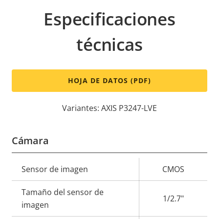
Especificaciones
técnicas
HOJA DE DATOS (PDF)
Variantes: AXIS P3247-LVE
Cámara
Descripción
Sensor de imagen
Valor de
CMOS
de
la
Tamaño del sensor de
propiedad
propiedad
1/2.7"
imagen