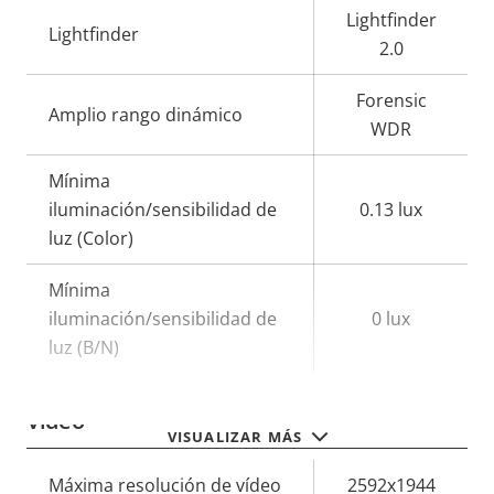
Lightfinder
Lightfinder
2.0
Forensic
Amplio rango dinámico
WDR
Mínima
iluminación/sensibilidad de
0.13 lux
luz (Color)
Mínima
iluminación/sensibilidad de
0 lux
luz (B/N)
Vídeo
VISUALIZAR MÁS
Descripción
Máxima resolución de vídeo
Valor de
2592x1944