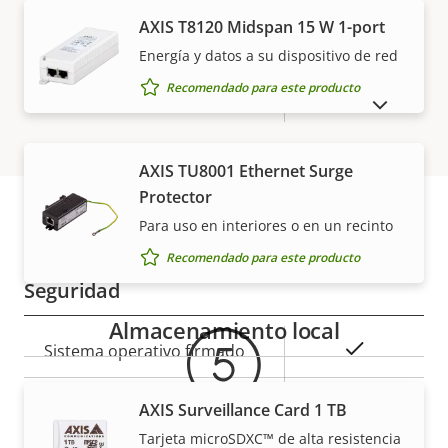
VISUALIZAR MÁS
AXIS T8120 Midspan 15 W 1-port
Descripción
Valor de
Sí
Compatibilidad de audio
Energía y datos a su dispositivo de red
de
la
Recomendado para este producto
propiedad
Micrófono integrado
propiedad
–
MOSTRAR PRODUCTOS DESCATALOGADOS
Red
AXIS TU8001 Ethernet Surge
Protector
Descripción
Clase de PoE
Valor de
3
Para uso en interiores o en un recinto
Garantía
de
la
Recomendado para este producto
propiedad
propiedad
Seguridad
Almacenamiento local
Descripción
Valor de
Sí
Sistema operativo firmado
de
la
propiedad
propiedad
Sí
Arranque seguro
AXIS Surveillance Card 1 TB
Tarjeta microSDXC™ de alta resistencia