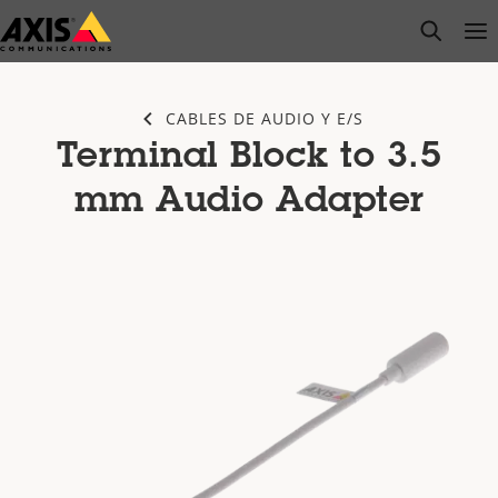
Saltar
open s
Op
Clo
al
contenido
principal
CABLES DE AUDIO Y E/S
Terminal Block to 3.5
mm Audio Adapter