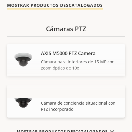
MOSTRAR PRODUCTOS DESCATALOGADOS
Cámaras PTZ
AXIS M5000 PTZ Camera
Cámara para interiores de 15 MP con
zoom óptico de 10x
AXIS M5000-G PTZ Camera
VISUALIZAR MÁS
Cámara de conciencia situacional con
PTZ incorporado
MOSTRAR PRODUCTOS DESCATALOGADOS