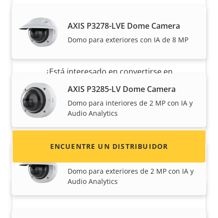
AXIS P3278-LVE Dome Camera
Domo para exteriores con IA de 8 MP
¿Quiere vender productos Axis?
¿Está interesado en convertirse en
revendedor? Encuentre información de
AXIS P3285-LV Dome Camera
contacto de distribuidores de productos y
Domo para interiores de 2 MP con IA y
sistemas Axis.
Audio Analytics
ENCUENTRE UN DISTRIBUIDOR
AXIS P3285-LVE Dome Camera
Domo para exteriores de 2 MP con IA y
Audio Analytics