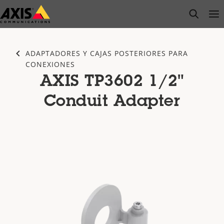
Saltar
open s
Op
Clo
al
contenido
principal
ADAPTADORES Y CAJAS POSTERIORES PARA
CONEXIONES
AXIS TP3602 1/2"
Conduit Adapter