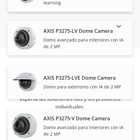
learning
MOSTRAR PRODUCTOS DESCATALOGADOS
AXIS P3275-LV Dome Camera
Domo avanzado para interiores con IA
de 2 MP
Cómo comprar
AXIS P3275-LVE Dome Camera
Domo para exteriores con IA de 2 MP
Nuestros socios fiables venden e instalan de forma
experta las soluciones Axis y los productos
individuales.
AXIS P3275-V Dome Camera
Domo avanzado para interiores con IA
de 2 MP