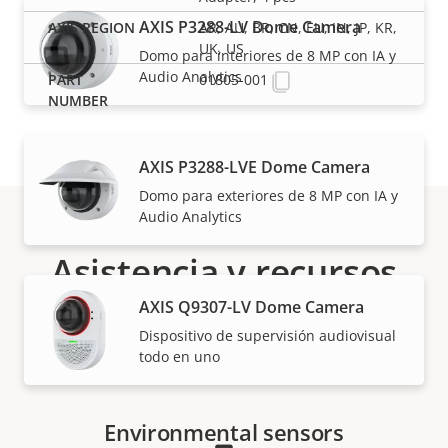
AXIS P3288-LV Dome Camera
AR, AU, BR, CN, EU, IN, JP, KR,
UK, US
Domo para interiores de 8 MP con IA y
Audio Analytics
01805-001
AXIS P3288-LVE Dome Camera
Domo para exteriores de 8 MP con IA y
Audio Analytics
Asistencia y recursos
AXIS Q9307-LV Dome Camera
¿Necesita información sobre cualquier producto
Dispositivo de supervisión audiovisual
Axis, software o ayuda de uno de nuestros expertos?
todo en uno
Environmental sensors