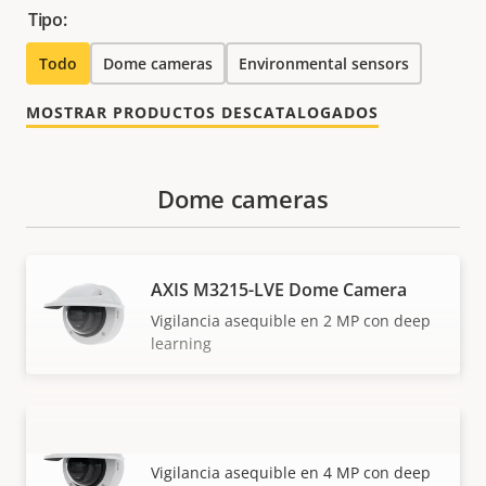
Tipo:
Todo
Dome cameras
Environmental sensors
MOSTRAR PRODUCTOS DESCATALOGADOS
Dome cameras
AXIS M3215-LVE Dome Camera
Vigilancia asequible en 2 MP con deep
learning
AXIS M3216-LVE Dome Camera
VISUALIZAR MÁS
Vigilancia asequible en 4 MP con deep