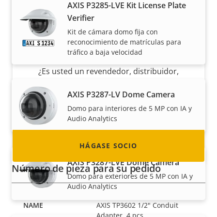
AXIS P3285-LVE Kit License Plate
Verifier
Kit de cámara domo fija con
reconocimiento de matrículas para
Hágase socio
tráfico a baja velocidad
¿Es usted un revendedor, distribuidor,
integrador de sistemas o instalador? Tenemos
AXIS P3287-LV Dome Camera
socios en casi todos los países del mundo.
Domo para interiores de 5 MP con IA y
¡Descubra cómo convertirse en uno de ellos!
Audio Analytics
HÁGASE SOCIO
AXIS P3287-LVE Dome Camera
Número de pieza para su pedido
Domo para exteriores de 5 MP con IA y
Audio Analytics
AXIS TP3602 1/2" Conduit
Adapter, 4 pcs