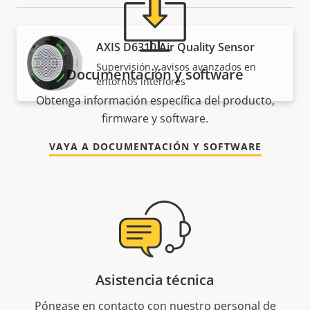
AXIS D6310 Air Quality Sensor
Supervisión y avisos avanzados en
Documentación y software
entornos interiores
Obtenga información específica del producto,
firmware y software.
VAYA A DOCUMENTACIÓN Y SOFTWARE
Asistencia técnica
Póngase en contacto con nuestro personal de