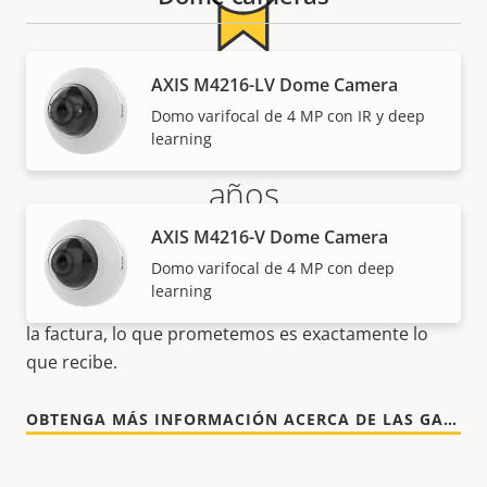
AXIS M4216-LV Dome Camera
Más tranquilidad para el
Domo varifocal de 4 MP con IR y deep
cliente con una garantía de 5
learning
años
AXIS M4216-V Dome Camera
Nuestra nueva garantía de 5 años brinda a nuestros
Domo varifocal de 4 MP con deep
clientes años de uso sin preocupaciones y un
learning
control de los costes. Y no hay sorpresas ocultas en
la factura, lo que prometemos es exactamente lo
que recibe.
OBTENGA MÁS INFORMACIÓN ACERCA DE LAS GARANTÍAS DE AXIS