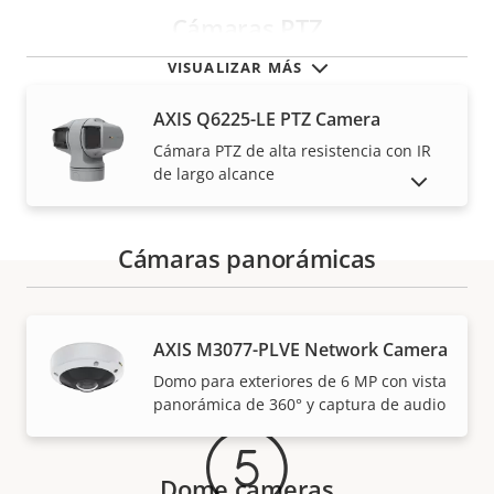
Cámaras PTZ
VISUALIZAR MÁS
AXIS Q6225-LE PTZ Camera
Cámara PTZ de alta resistencia con IR
de largo alcance
MOSTRAR PRODUCTOS DESCATALOGADOS
Cámaras panorámicas
Garantía
AXIS M3077-PLVE Network Camera
Domo para exteriores de 6 MP con vista
panorámica de 360° y captura de audio
Dome cameras