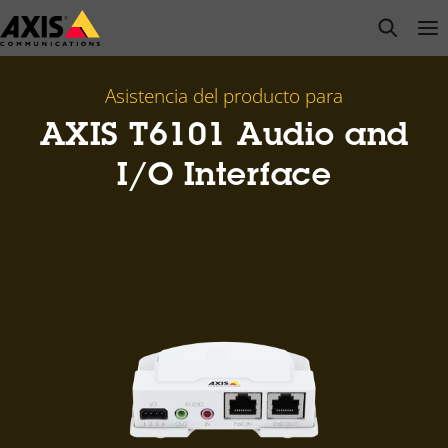
Saltar
open s
Op
Clo
al
contenido
principal
Asistencia del producto para
AXIS T6101 Audio and
I/O Interface