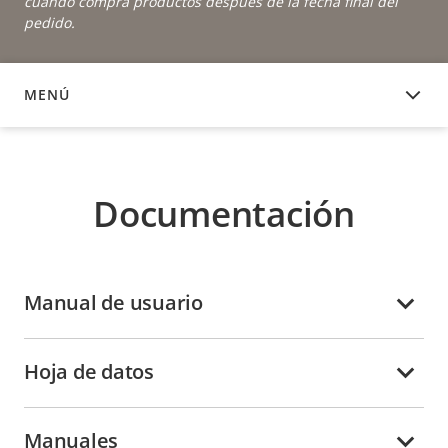
cuando compra productos después de la fecha final del
pedido.
MENÚ
DOCUMENTACIÓN
Documentación
Manual de usuario
Hoja de datos
Manuales