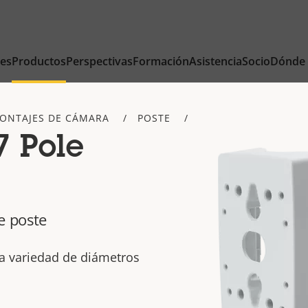
nes
Productos
Perspectivas
Formación
Asistencia
Socio
Dónde
ONTAJES DE CÁMARA
POSTE
7 Pole
e poste
a variedad de diámetros