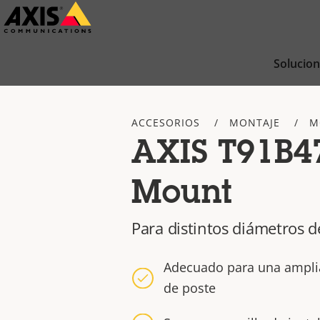
Saltar
al
contenido
Solucio
principal
ACCESORIOS
MONTAJE
M
AXIS T91B4
Mount
Para distintos diámetros d
Adecuado para una ampli
de poste