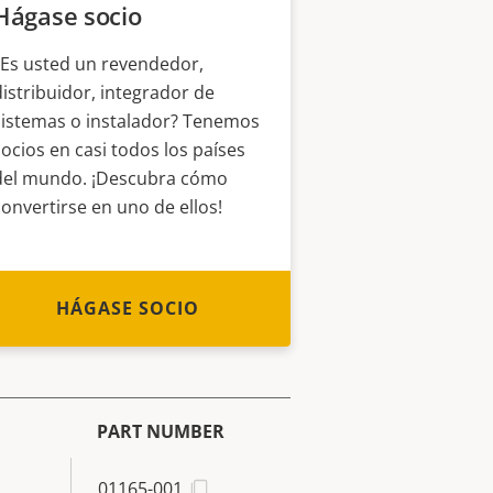
Hágase socio
¿Es usted un revendedor,
distribuidor, integrador de
sistemas o instalador? Tenemos
socios en casi todos los países
del mundo. ¡Descubra cómo
convertirse en uno de ellos!
HÁGASE SOCIO
PART NUMBER
01165-001