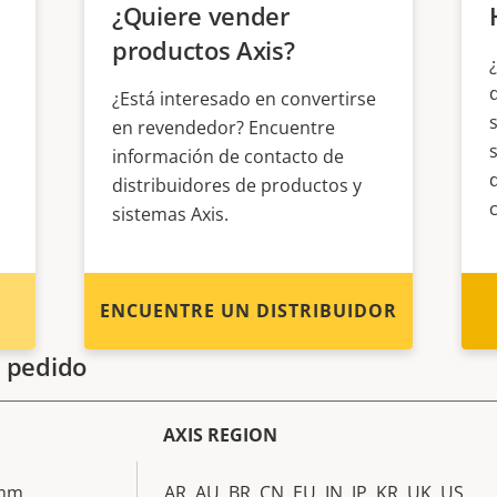
¿Quiere vender
productos Axis?
¿Está interesado en convertirse
en revendedor? Encuentre
información de contacto de
distribuidores de productos y
sistemas Axis.
ENCUENTRE UN DISTRIBUIDOR
 pedido
AXIS REGION
 mm
AR, AU, BR, CN, EU, IN, JP, KR, UK, US