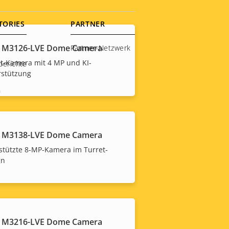
TORIES
PARTNER
S M3126-LVE Dome Camera
Partner-Netzwerk
t-Kamera mit 4 MP und KI-
berichte
rstützung
n
S M3138-LVE Dome Camera
stützte 8-MP-Kamera im Turret-
gn
S M3216-LVE Dome Camera