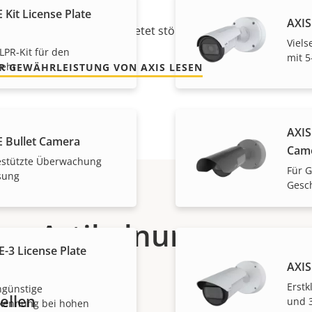
 Kit License Plate
AXIS
jährige Gewährleistung bietet störungsfreien Betrieb und K
Viels
LPR-Kit für den
mit 
kehr
R GEWÄHRLEISTUNG VON AXIS LESEN
AXIS
E Bullet Camera
Cam
-gestützte Überwachung
Für G
sung
Gesc
Artikelnummern
-3 License Plate
AXIS
Erst
ngünstige
ellen
und 
kennung bei hohen