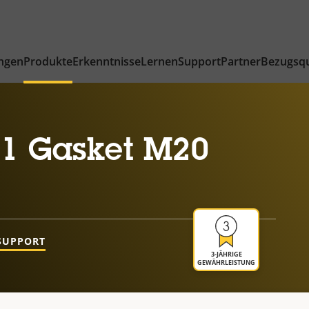
ngen
Produkte
Erkenntnisse
Lernen
Support
Partner
Bezugsqu
1 Gasket M20
SUPPORT
3-JÄHRIGE
GEWÄHRLEISTUNG