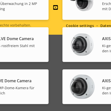
e Überwachung in 2 MP
Ersc
Social
ing
mit 
menu
echte vorbehalten.
Cookie settings
Daten
SLVE Dome Camera
AXIS
rostfreiem Stahl mit
KI-g
den 
LVE Dome Camera
AXIS
-MP-Dome-Kamera für
KI-g
ich
den 