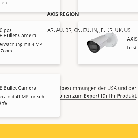
iten
AXIS REGION
0 pcs
AR, AU, BR, CN, EU, IN, JP, KR, UK, US
E Bullet Camera
AXIS
berwachung mit 4 MP
Leis
 Zoom
E Bullet Camera
herweise den Exportkontrollbestimmungen der USA und der 
hier
Compliance-Informationen zum Export für Ihr Produkt
.
era mit 41 MP für sehr
ärfe