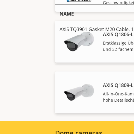
Geschwindigke
NAME
AXIS TQ3901 Gasket M20 Cable, 1
AXIS Q1806-L
Erstklassige Ü
und 32-fachem
HINWEIS
AXIS Q1809-L
Axis Produkte unterliegen möglic
Exportkontrollgesetze. Finden Sie 
All-in-One-Kam
hohe Detailsch
Dome cameras