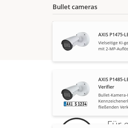
Bullet cameras
AXIS P1475-L
Vielseitige KI
mit 2-MP-Auflö
AXIS P1485-LE
Verifier
Bullet-Kamera-K
Kennzeichenerk
fließenden Ver
Für 