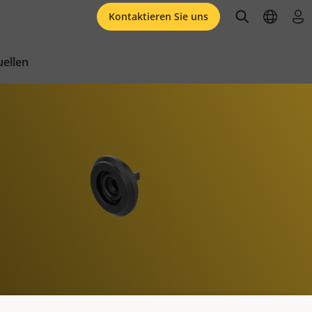
open searc
open l
an
Kontaktieren Sie uns
ellen