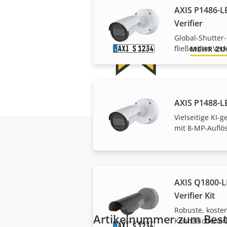
AXIS P1486-LE
Unsere 3-
Verifier
Global-Shutter-
fließenden Ver
MEHR ZU
AXIS P1488-L
Vielseitige KI
mit 8-MP-Auflö
AXIS Q1800-LE
Verifier Kit
Robuste, koste
Artikelnummer zum Best
Kennzeichener