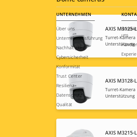
Footer
UNTERNEHMEN
KONTA
menu
AXIS M3125-
Über uns
Kontakt
uns
Turret-Kamera 
Unternehmensführung
Unterstützung
Händler
Nachhaltigkeit
Experie
Cybersicherheit
Konformität
Trust Center
AXIS M3128-
Resilienz
Turret-Kamera 
Datenschutz
Unterstützung
Qualität
AXIS M3215-