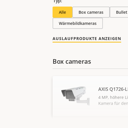
Typ:
Alle
Box cameras
Bulle
Wärmebildkameras
AUSLAUFPRODUKTE ANZEIGEN
Box cameras
AXIS Q1726-L
4 MP, höhere Li
Kamera für de