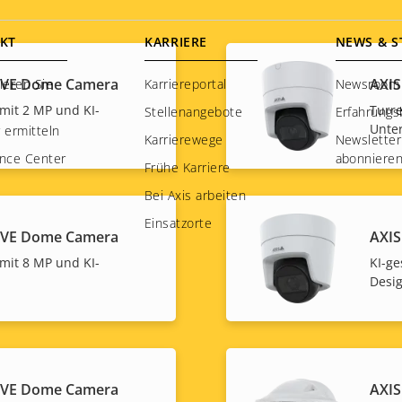
KT
KARRIERE
NEWS & S
LVE Dome Camera
AXI
ieren Sie
Karriereportal
Newsroom
mit 2 MP und KI-
Turre
Stellenangebote
Erfahrungs
Unte
 ermitteln
Karrierewege
Newsletter
nce Center
abonniere
Frühe Karriere
Bei Axis arbeiten
Einsatzorte
LVE Dome Camera
AXI
mit 8 MP und KI-
KI-ge
Desi
LVE Dome Camera
AXI