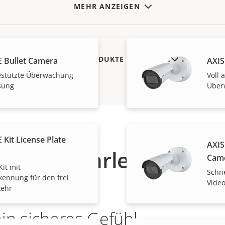
MEHR ANZEIGEN
AUSLAUFPRODUKTE ANZEIGEN
E Bullet Camera
AXIS
-gestützte Überwachung
Voll 
sung
Über
 Kit License Plate
AXIS
Gewährleistung
Cam
it mit
Schne
ennung für den frei
Video
kehr
ein sicheres Gefühl