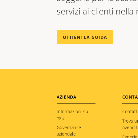
servizi ai clienti nell
OTTIENI LA GUIDA
Footer
AZIENDA
CONTA
menu
Informazioni su
Contatt
Axis
Trova u
Governance
rivendi
aziendale
Experie