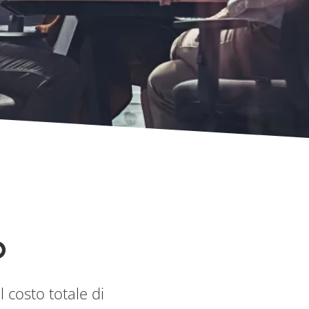
o
o
il costo totale di