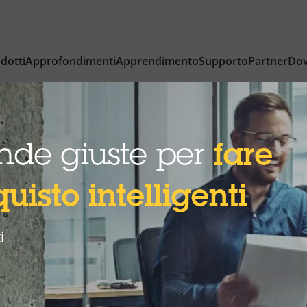
dotti
Approfondimenti
Apprendimento
Supporto
Partner
Dov
nde giuste per
fare
uisto intelligenti
i