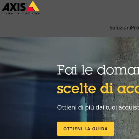
Salta
al
contenuto
Soluzioni
Pro
principale
Fai le doma
scelte di acq
Ottieni di più dai tuoi acquist
OTTIENI LA GUIDA