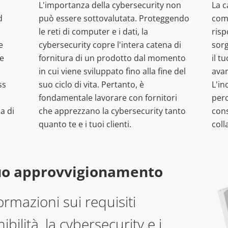
L'importanza della
cybersecurity non
La c
d
può essere sottovalutata. Proteggendo
com
le reti di computer e i dati, la
ris
e
cybersecurity copre l'intera catena di
sorg
 e
fornitura di un prodotto dal momento
il t
in cui viene sviluppato fino alla fine del
avan
ss
suo ciclo di vita. Pertanto, è
L'in
fondamentale lavorare con fornitori
per
a di
che apprezzano la cybersecurity tanto
con
quanto te e i tuoi clienti.
coll
tuo approvvigionamento
ormazioni sui requisiti
ibilità, la cybersecurity e i