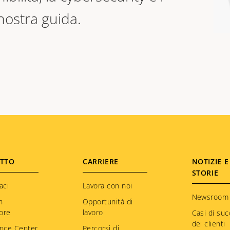
a nostra guida.
TTO
CARRIERE
NOTIZIE E
STORIE
aci
Lavora con noi
Newsroom
n
Opportunità di
tore
lavoro
Casi di su
dei clienti
nce Center
Percorsi di