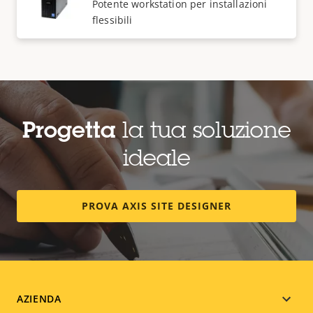
Potente workstation per installazioni
flessibili
Progetta
la tua soluzione
ideale
PROVA AXIS SITE DESIGNER
Footer
AZIENDA