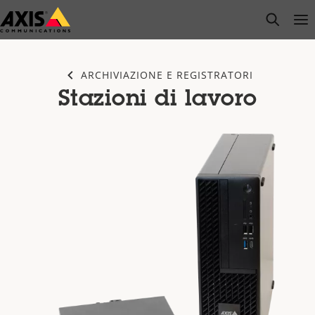
Salta
open s
Op
Clo
al
contenuto
principale
ARCHIVIAZIONE E REGISTRATORI
Stazioni di lavoro