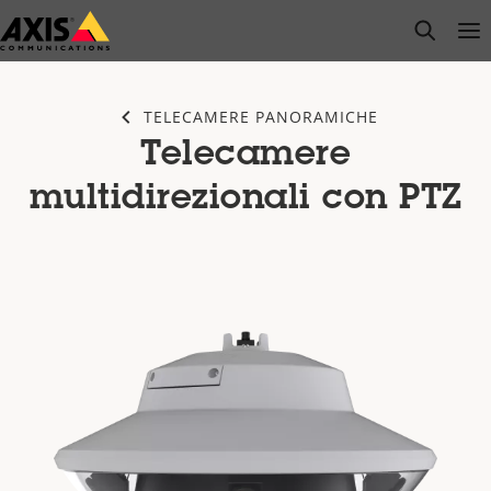
Salta
open s
Op
Clo
al
contenuto
principale
TELECAMERE PANORAMICHE
Telecamere
multidirezionali con PTZ