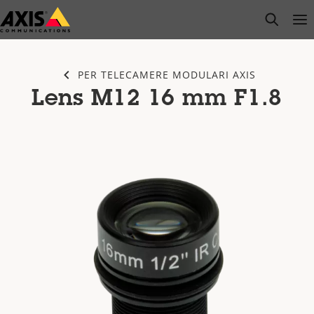
Salta
open s
Op
Clo
al
contenuto
principale
PER TELECAMERE MODULARI AXIS
Lens M12 16 mm F1.8