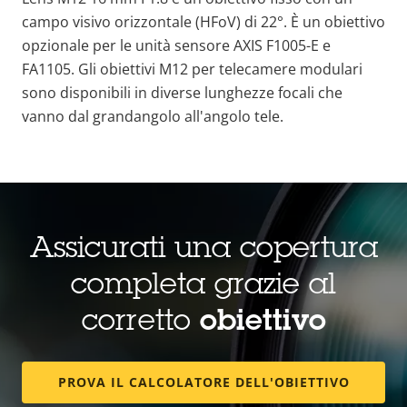
campo visivo orizzontale (HFoV) di 22°. È un obiettivo
opzionale per le unità sensore AXIS F1005-E e
FA1105. Gli obiettivi M12 per telecamere modulari
sono disponibili in diverse lunghezze focali che
vanno dal grandangolo all'angolo tele.
Assicurati una copertura
completa grazie al
corretto
obiettivo
PROVA IL CALCOLATORE DELL'OBIETTIVO