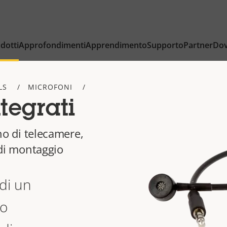
dotti
Approfondimenti
Apprendimento
Supporto
Partner
Dov
LS
MICROFONI
tegrati
rno di telecamere,
i di montaggio
di un
to