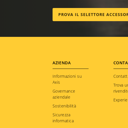
PROVA IL SELETTORE ACCESSO
Footer
AZIENDA
CONTA
menu
Informazioni su
Contatt
Axis
Trova u
Governance
rivendi
aziendale
Experie
Sostenibilità
Sicurezza
informatica