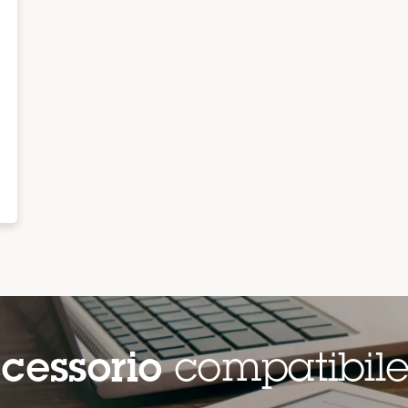
cessorio
compatibil