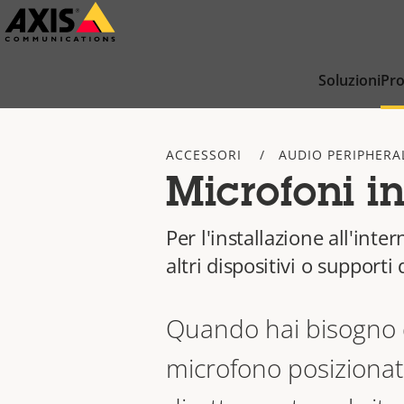
Salta
al
contenuto
Soluzioni
Pro
principale
ACCESSORI
AUDIO PERIPHERA
Microfoni in
Per l'installazione all'inte
altri dispositivi o support
Quando hai bisogno 
microfono posiziona