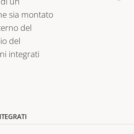
 di un
che sia montato
nterno del
io del
ni integrati
NTEGRATI