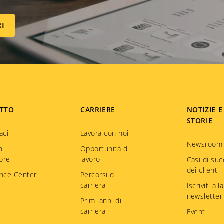
RI
TTO
CARRIERE
NOTIZIE E
STORIE
aci
Lavora con noi
Newsroom
n
Opportunità di
tore
lavoro
Casi di su
dei clienti
nce Center
Percorsi di
carriera
Iscriviti alla
newsletter
Primi anni di
carriera
Eventi