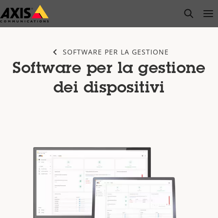
Salta
open s
Op
Clo
al
contenuto
principale
SOFTWARE PER LA GESTIONE
Software per la gestione
dei dispositivi