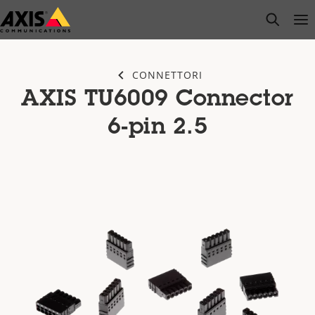
Salta
open s
Op
Clo
al
contenuto
principale
CONNETTORI
AXIS TU6009 Connector
6-pin 2.5