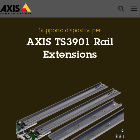
Salta
open s
Op
Clo
al
contenuto
principale
Supporto dispositivi per
AXIS TS3901 Rail
Extensions