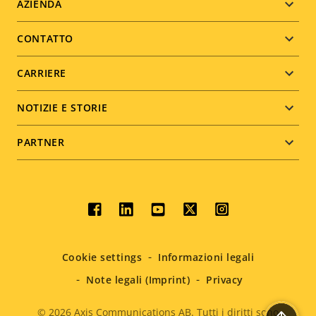
Footer
AZIENDA
menu
CONTATTO
CARRIERE
NOTIZIE E STORIE
PARTNER
Social
menu
Cookie settings
Informazioni legali
Note legali (Imprint)
Privacy
© 2026
Axis Communications AB. Tutti i diritti sono