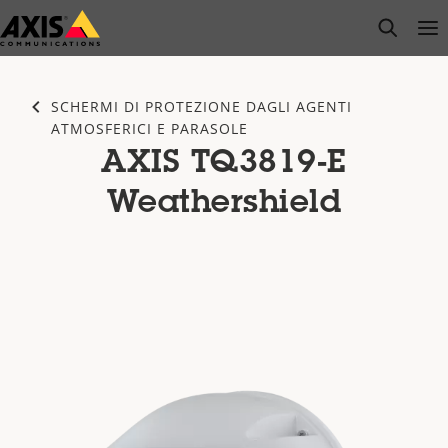
Salta
open s
Op
Clo
al
contenuto
principale
SCHERMI DI PROTEZIONE DAGLI AGENTI
ATMOSFERICI E PARASOLE
AXIS TQ3819-E
Weathershield