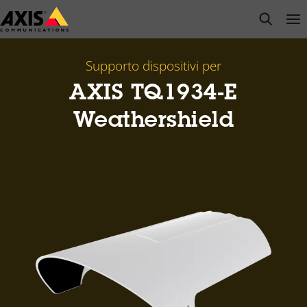
Salta
open s
Op
Clo
al
contenuto
principale
Supporto dispositivi per
AXIS TQ1934-E
Weathershield