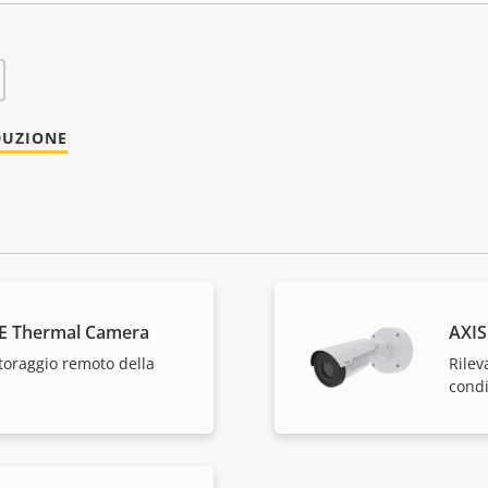
DUZIONE
E Thermal Camera
AXIS
toraggio remoto della
Rilev
condi