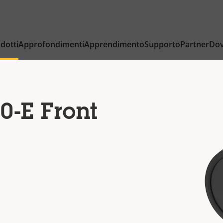
dotti
Approfondimenti
Apprendimento
Supporto
Partner
Dov
0-E Front