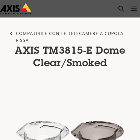
Salta
open s
Op
Clo
al
contenuto
principale
COMPATIBILE CON LE TELECAMERE A CUPOLA
FISSA
AXIS TM3815-E Dome
Clear/Smoked