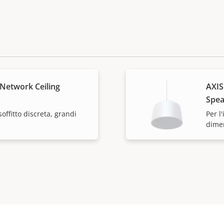
Network Ceiling
AXIS
Spea
soffitto discreta, grandi
Per l'
dime