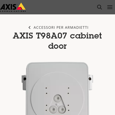
Salta
open s
Op
Clo
al
contenuto
principale
ACCESSORI PER ARMADIETTI
AXIS T98A07 cabinet
door