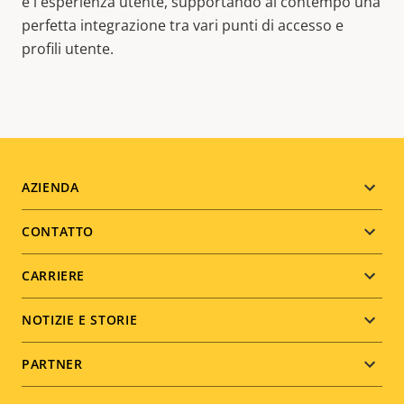
e l'esperienza utente, supportando al contempo una
perfetta integrazione tra vari punti di accesso e
profili utente.
Footer
AZIENDA
menu
CONTATTO
CARRIERE
NOTIZIE E STORIE
PARTNER