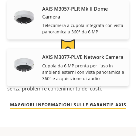
AXIS M3057-PLR Mk II Dome
Camera
Telecamera a cupola integrata con vista
panoramica a 360° da 6 MP
AXIS M3077-PLVE Network Camera
Per tranquillità
Cupola da 6 MP pronta per l'uso in
ambienti esterni con vista panoramica a
360° e acquisizione di audio
La nostra garanzia di 3 anni offre funzionamento
senza problemi e contenimento dei costi.
MAGGIORI INFORMAZIONI SULLE GARANZIE AXIS