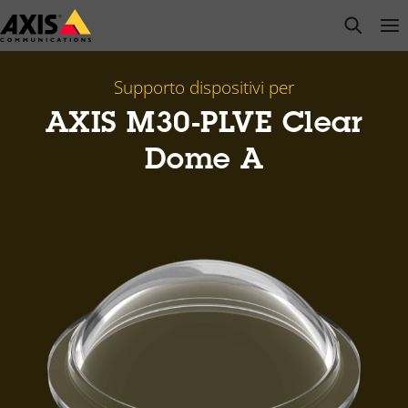
Salta
open s
Op
Clo
al
contenuto
principale
Supporto dispositivi per
AXIS M30-PLVE Clear
Dome A