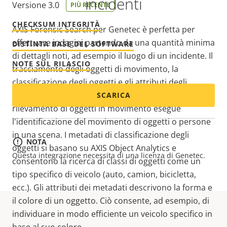
incidenti
Versione 3.0
PIÙ RECENTE
CHECKSUM INTEGRITÀ
AXIS Forensic Search per Genetec è perfetta per
effettuare indagini partendo da una quantità minima
DISTINTA BASE DEL SOFTWARE
di dettagli noti, ad esempio il luogo di un incidente. Il
NOTE SUL RILASCIO
tracciamento degli oggetti di movimento, la
classificazione degli oggetti e gli attributi degli
oggetti sono inclusi nei flussi di metadati. Il
SCARICA
rilevamento di oggetti in movimento esegue
l'identificazione del movimento di oggetti o persone
in una scena. I metadati di classificazione degli
NOTA
oggetti si basano su AXIS Object Analytics e
Questa integrazione necessita di una licenza di Genetec.
consentono la ricerca di classi di oggetti come un
tipo specifico di veicolo (auto, camion, bicicletta,
ecc.). Gli attributi dei metadati descrivono la forma e
il colore di un oggetto. Ciò consente, ad esempio, di
individuare in modo efficiente un veicolo specifico in