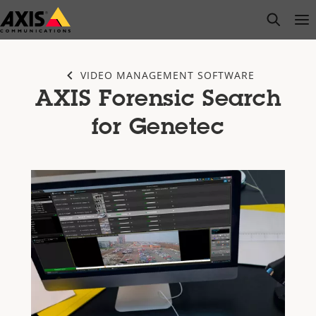
Salta
open s
Op
Clo
al
contenuto
principale
VIDEO MANAGEMENT SOFTWARE
AXIS Forensic Search
for Genetec