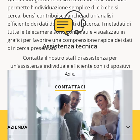
permette l'individuazione semplice di ciò che si
cerca, bensì contribuisce anche ad un'analisi
efficiente dei dati dei risultati di ricerca. I metadati di
tutte le telecamere sono compilati e visualizzati in
grafici per favorire una comprensione rapida dei dati
Assistenza tecnica
di ricerca presentati.
Contatta il nostro staff di assistenza per
un'assistenza individuale efficiente con i dispositivi
Axis.
CONTATTACI
Footer
AZIENDA