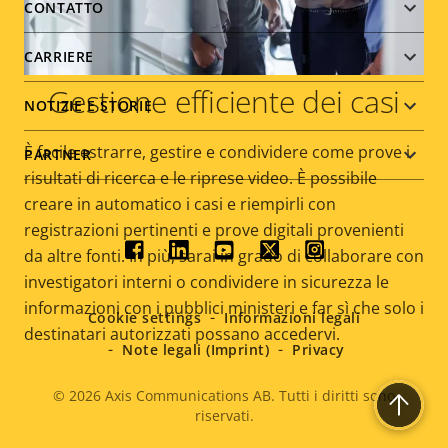
menu
CONTATTO
CARRIERE
Gestione efficiente dei casi
NOTIZIE E STORIE
È facile estrarre, gestire e condividere come prove i
PARTNER
risultati di ricerca e le riprese video. È possibile
creare in automatico i casi e riempirli con
registrazioni pertinenti e prove digitali provenienti
Social
da altre fonti. In più, sarai in grado di collaborare con
investigatori interni o condividere in sicurezza le
menu
informazioni con i pubblici ministeri e far sì che solo i
Cookie settings
Informazioni legali
destinatari autorizzati possano accedervi.
Note legali (Imprint)
Privacy
© 2026
Axis Communications AB. Tutti i diritti sono
riservati.
Legal