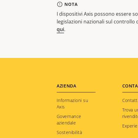
NOTA
I dispositivi Axis possono essere sog
legislazioni nazionali sul controllo
qui
.
Footer
AZIENDA
CONTA
menu
Informazioni su
Contatt
Axis
Trova u
Governance
rivendi
aziendale
Experie
Sostenibilità