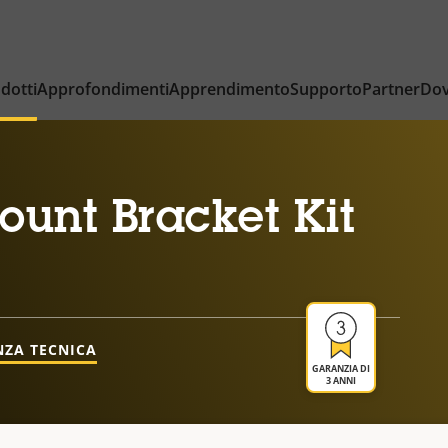
dotti
Approfondimenti
Apprendimento
Supporto
Partner
Dov
unt Bracket Kit
NZA TECNICA
GARANZIA DI
3 ANNI