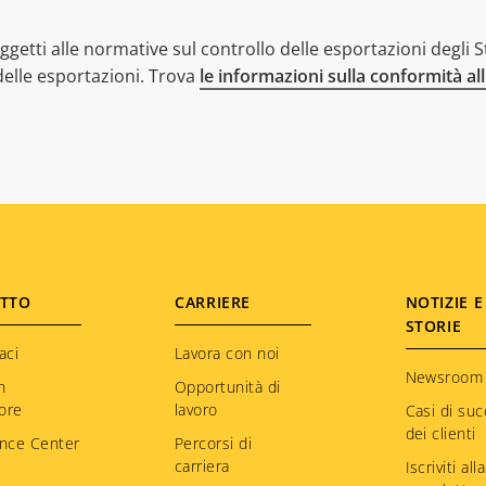
getti alle normative sul controllo delle esportazioni degli Sta
 delle esportazioni. Trova
le informazioni sulla conformità al
TTO
CARRIERE
NOTIZIE E
STORIE
aci
Lavora con noi
Newsroom
n
Opportunità di
tore
lavoro
Casi di su
dei clienti
nce Center
Percorsi di
carriera
Iscriviti alla