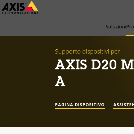
Salta
al
contenuto
Soluzioni
Pro
principale
Supporto dispositivi per
AXIS D20 Mo
A
PAGINA DISPOSITIVO
ASSISTE