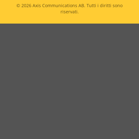
© 2026
Axis Communications AB. Tutti i diritti sono
riservati.
Legal
menu