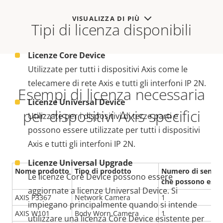
VISUALIZZA DI PIÙ
Tipi di licenza disponibili
Licenze Core Device
Utilizzate per tutti i dispositivi Axis come le
telecamere di rete Axis e tutti gli interfoni IP 2N.
Esempi di licenza necessaria
Licenze Universal Device
per dispositivi Axis specifici
Utilizzate per i dispositivi di terze parti e
possono essere utilizzate per tutti i dispositivi
Axis e tutti gli interfoni IP 2N.
Licenze Universal Upgrade
Nome prodotto
Tipo di prodotto
Numero di sensor
Le licenze Core Device possono essere
che possono esser
aggiornate a licenze Universal Device. Si
AXIS P3367
Network Camera
1
impiegano principalmente quando si intende
AXIS W101
Body Worn Camera
1
utilizzare una licenza Core Device esistente per