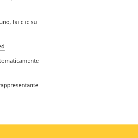
no, fai clic su
ed
utomaticamente
 rappresentante