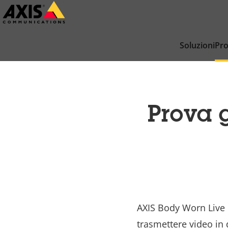
Salta
al
contenuto
Soluzioni
Pro
principale
Prova g
AXIS Body
Worn Live è
trasmettere video in 