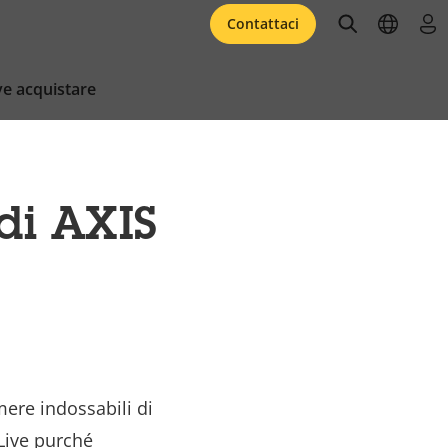
open searc
open l
acc
Contattaci
e acquistare
 di AXIS
mere indossabili di
ive purché