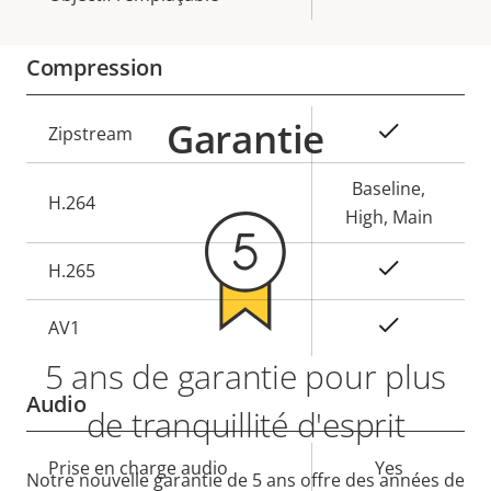
Compression
Garantie
Description
Valeur de
Oui
Zipstream
de la
la
propriété
propriété
Baseline,
H.264
High, Main
Oui
H.265
On
AV1
5 ans de garantie pour plus
Audio
de tranquillité d'esprit
Description
Prise en charge audio
Valeur de
Yes
Notre nouvelle garantie de 5 ans offre des années de