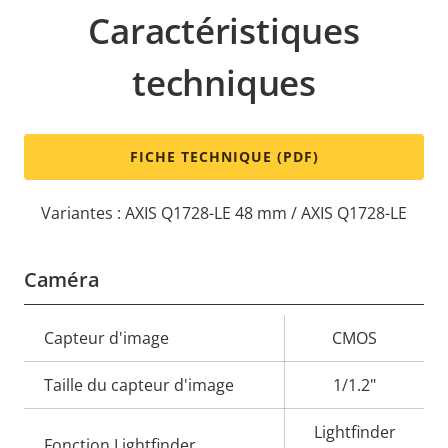
Caractéristiques
techniques
FICHE TECHNIQUE (PDF)
Variantes : AXIS Q1728-LE 48 mm / AXIS Q1728-LE
Caméra
Description
Capteur d'image
Valeur de
CMOS
de la
la
Taille du capteur d'image
1/1.2"
propriété
propriété
Lightfinder
Fonction Lightfinder