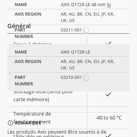
AXIS Q1728-LE 48 mm
3)
AR, AU, BR, CN, EU, JP, KR,
UK, US
Général
03211-001
Description
Valeur de
Oui
Focus à distance
de la
la
AXIS Q1728-LE
propriété
propriété
Oui
Zoom à distance
AR, AU, BR, CN, EU, JP, KR,
UK, US
Oui
Éclairage IR intégré
03210-001
Stockage local (fente pour
Oui
carte mémoire)
Température de
-40 to 60 °C
fonctionnement
REMARQUE
Les produits Axis peuvent être soumis à de
Oui
Utilisable en extérieur