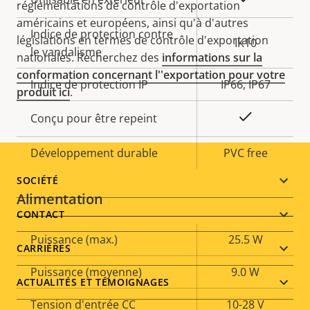
réglementations de contrôle d'exportation
américains et européens, ainsi qu'à d'autres
Indice de protection contre
législations en termes de contrôle d'exportation
IK10
le vandalisme
nationales. Recherchez des
informations sur la
conformation concernant l''exportation pour votre
Indice de protection IP
IP66, IP67
produit ici
.
Oui
Conçu pour être repeint
Développement durable
PVC free
Footer
SOCIÉTÉ
Alimentation
menu
CONTACT
Description
Puissance (max.)
Valeur de
25.5 W
CARRIÈRES
de la
la
Puissance (moyenne)
9.0 W
propriété
propriété
ACTUALITÉS ET TÉMOIGNAGES
Tension d'entrée CC
10-28 V