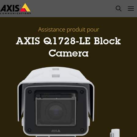
Passer
open s
Op
Clo
au
contenu
principal
Assistance produit pour
AXIS Q1728-LE Block
Camera