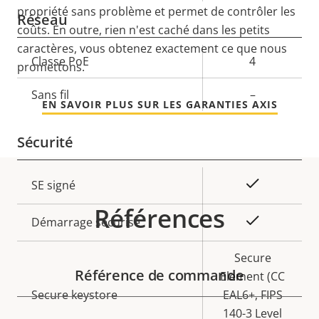
de la
la
propriété sans problème et permet de contrôler les
Réseau
propriété
propriété
coûts. En outre, rien n'est caché dans les petits
caractères, vous obtenez exactement ce que nous
Description
Classe PoE
Valeur de
4
promettons.
de la
la
Sans fil
–
propriété
propriété
EN SAVOIR PLUS SUR LES GARANTIES AXIS
Sécurité
Description
Valeur de
Oui
SE signé
de la
la
Références
propriété
propriété
Oui
Démarrage sécurisé
Secure
Référence de commande
Element (CC
Secure keystore
EAL6+, FIPS
140-3 Level