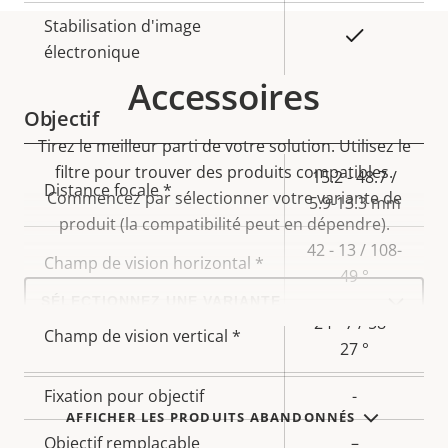
Stabilisation d'image
Oui
électronique
Accessoires
Objectif
Tirez le meilleur parti de votre solution. Utilisez le
filtre pour trouver des produits compatibles.
Description
Valeur de
15.2 - 48.7 /
Distance focale *
Commencez par sélectionner votre variante de
de la
la
5.9-13.3 mm
produit (la compatibilité peut en dépendre).
propriété
propriété
42 - 13 / 108-
Champ de vision horizontal *
49 °
Select
a
product
24 - 7 / 58 -
Champ de vision vertical *
variant:
27 °
Fixation pour objectif
-
AFFICHER LES PRODUITS ABANDONNÉS
Objectif remplaçable
–