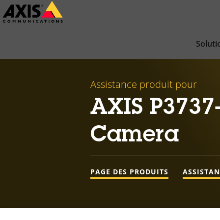
Passer
au
contenu
Soluti
principal
Assistance produit pour
AXIS P3737
Camera
PAGE DES PRODUITS
ASSISTA