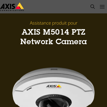
Passer
open s
Op
Clo
au
contenu
principal
Assistance produit pour
AXIS M5014 PTZ
Network Camera