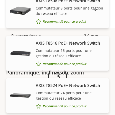
–
AXIS T8508 PoE+ Network Switch
électronique
Commutateur 8 ports pour une gestion
AFFICHER LES PRODUITS ABANDONNÉS
du réseau efficace
Objectif
Recommandé pour ce produit
Description
Distance focale
Valeur de
3.6 mm
de la
la
AXIS T8516 PoE+ Network Switch
Garantie
Champ de vision horizontal
60 °
propriété
propriété
Commutateur 16 ports pour une
gestion du réseau efficace
Champ de vision vertical
32 °
Recommandé pour ce produit
Panoramique, inclinaison, zoom
AXIS T8524 PoE+ Network Switch
Description
Portée panoramique
Valeur de
+/-180
Commutateur 24 ports pour une
de la
la
gestion du réseau efficace
Plage d'inclinaison
90
propriété
propriété
Pour la tranquillité d'esprit
Recommandé pour ce produit
Ronde de contrôle
-