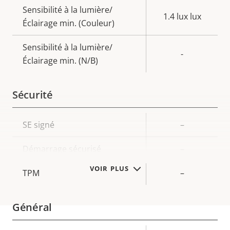
Sensibilité à la lumière/
1.4 lux lux
Éclairage min. (Couleur)
Sensibilité à la lumière/
-
Éclairage min. (N/B)
Sécurité
Description
SE signé
Valeur de
–
de la
la
Démarrage sécurisé
–
propriété
propriété
VOIR PLUS
TPM
–
Général