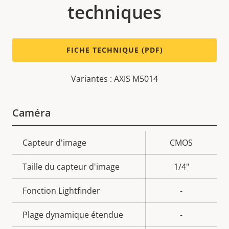
techniques
FICHE TECHNIQUE (PDF)
Variantes : AXIS M5014
Caméra
Description
Capteur d'image
Valeur de
CMOS
de la
la
Taille du capteur d'image
1/4"
propriété
propriété
Fonction Lightfinder
-
Plage dynamique étendue
-