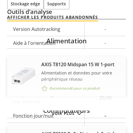
Stockage edge
Supports
Outils d'analyse
AFFICHER LES PRODUITS ABANDONNÉS
Description
Version Autotracking
Valeur de
-
de la
la
Alimentation
Aide à l'orientation
-
propriété
propriété
Vidéo
AXIS T8120 Midspan 15 W 1-port
Alimentation et données pour votre
périphérique réseau
Description
Résolution vidéo max.
Valeur de
1280x720
de la
la
Recommandé pour ce produit
Fréquence d'images max.
propriété
propriété
25/30
par seconde
Commutateurs
VOIR PLUS
Fonction jour/nuit
–
Stabilisation d'image