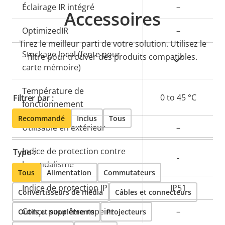
Description
Éclairage IR intégré
Valeur de
–
Accessoires
de la
la
OptimizedIR
–
propriété
propriété
Tirez le meilleur parti de votre solution. Utilisez le
Stockage local (fente pour
filtre pour trouver des produits compatibles.
Oui
carte mémoire)
Température de
0 to 45 °C
Filtrer par :
fonctionnement
Recommandé
Inclus
Tous
Utilisable en extérieur
–
Indice de protection contre
Type :
-
le vandalisme
Tous
Alimentation
Commutateurs
Indice de protection IP
IP51
Convertisseurs de média
Câbles et connecteurs
Conçu pour être repeint
–
Outils et suppléments
Projecteurs