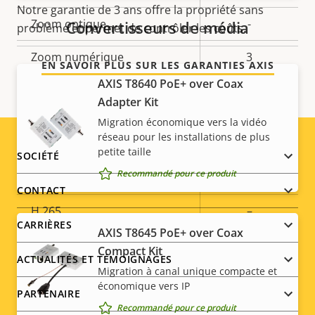
Notre garantie de 3 ans offre la propriété sans
Zoom optique
-
Convertisseurs de média
problème et permet de contrôler les coûts.
Zoom numérique
3
EN SAVOIR PLUS SUR LES GARANTIES AXIS
AXIS T8640 PoE+ over Coax
Compression
Adapter Kit
Migration économique vers la vidéo
réseau pour les installations de plus
Description
Zipstream
Valeur de
–
petite taille
Footer
SOCIÉTÉ
de la
la
Recommandé pour ce produit
H.264
Baseline
propriété
propriété
menu
CONTACT
H.265
–
CARRIÈRES
AXIS T8645 PoE+ over Coax
AV1
–
Compact Kit
ACTUALITÉS ET TÉMOIGNAGES
Migration à canal unique compacte et
économique vers IP
Audio
PARTENAIRE
Recommandé pour ce produit