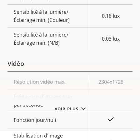
Sensibilité à la lumière/
0.18 lux
Éclairage min. (Couleur)
Sensibilité à la lumière/
0.03 lux
Éclairage min. (N/B)
Vidéo
Description
Résolution vidéo max.
Valeur de
2304x1728
de la
la
Fréquence d'images max.
propriété
propriété
25/30
par seconde
VOIR PLUS
Oui
Fonction jour/nuit
Stabilisation d'image
–