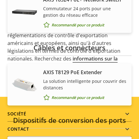
Commutateur 24 ports pour une
gestion du réseau efficace
REMARQUE
Recommandé pour ce produit
Les produits Axis peuvent être soumis à de
réglementations de contrôle d'exportation
américains et européens, ainsi qu'à d'autres
Câbles et connecteurs
législations en termes de contrôle d'exportation
nationales. Recherchez des
informations sur la
conformation concernant l''exportation pour votre
AXIS T8129 PoE Extender
produit ici
.
La solution intelligente pour couvrir des
distances
Recommandé pour ce produit
Footer
SOCIÉTÉ
Dispositifs de conversion des ports
menu
CONTACT