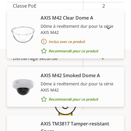
Description
Classe PoE
Valeur de
2
de la
la
AXIS M42 Clear Dome A
propriété
propriété
Sécurité
Dôme à revêtement dur pour la série
AFFICHER LES PRODUITS ABANDONNÉS
AXIS M42
Inclus avec ce produit
Description
Valeur de
Oui
SE signé
de la
la
Recommandé pour ce produit
propriété
propriété
Oui
Démarrage sécurisé
Garantie
Secure
AXIS M42 Smoked Dome A
Secure keystore
Element (CC
Dôme à revêtement dur pour la série
EAL6+)
AXIS M42
Recommandé pour ce produit
Oui
Axis Edge Vault
Général
AXIS TM3817 Tamper-resistant