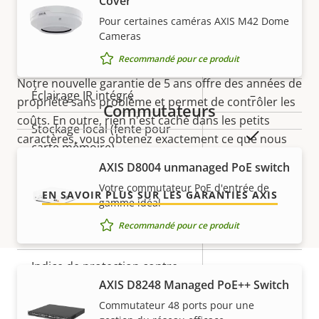
Cover
5 ans de garantie pour plus
Description
Valeur de
Oui
Pour certaines caméras AXIS M42 Dome
Focus à distance
Cameras
de la
la
de tranquillité d'esprit
propriété
propriété
Oui
Zoom à distance
Recommandé pour ce produit
Notre nouvelle garantie de 5 ans offre des années de
Éclairage IR intégré
–
propriété sans problème et permet de contrôler les
Commutateurs
coûts. En outre, rien n'est caché dans les petits
Stockage local (fente pour
Oui
caractères, vous obtenez exactement ce que nous
carte mémoire)
promettons.
AXIS ​D8004 unmanaged PoE switch
Température de
Votre commutateur PoE d'entrée de
0 to 45 °C
EN SAVOIR PLUS SUR LES GARANTIES AXIS
fonctionnement
gamme idéal
Recommandé pour ce produit
Utilisable en extérieur
–
Indice de protection contre
IK08
le vandalisme
AXIS D8248 Managed PoE++ Switch
Références
Commutateur 48 ports pour une
Indice de protection IP
-