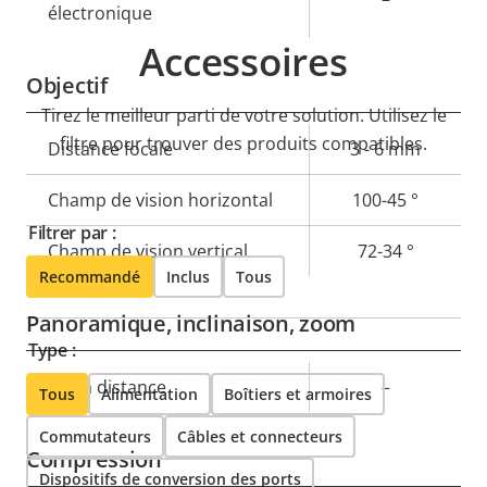
électronique
Accessoires
Objectif
Tirez le meilleur parti de votre solution. Utilisez le
filtre pour trouver des produits compatibles.
Description
Distance focale
Valeur de
3 - 6 mm
de la
la
Champ de vision horizontal
100-45 °
propriété
propriété
Filtrer par :
Champ de vision vertical
72-34 °
Recommandé
Inclus
Tous
Panoramique, inclinaison, zoom
Type :
Description
PTZ à distance
Valeur de
–
Tous
Alimentation
Boîtiers et armoires
de la
la
Commutateurs
Câbles et connecteurs
propriété
propriété
Compression
Dispositifs de conversion des ports