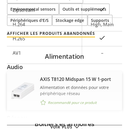
Environmental sensors
Description
Valeur de
Outils et suppléments
Oui
Zipstream
de la
la
Périphériques d'E/S
Stockage edge
Supports
propriété
H.264
propriété
High, Main
AFFICHER LES PRODUITS ABANDONNÉS
Oui
H.265
AV1
–
Alimentation
Audio
AXIS T8120 Midspan 15 W 1-port
Description
Valeur de
Oui
Prise en charge audio
Alimentation et données pour votre
de la
la
périphérique réseau
propriété
Microphone intégré
propriété
–
Recommandé pour ce produit
Réseau
Boîtiers et armoires
VOIR PLUS