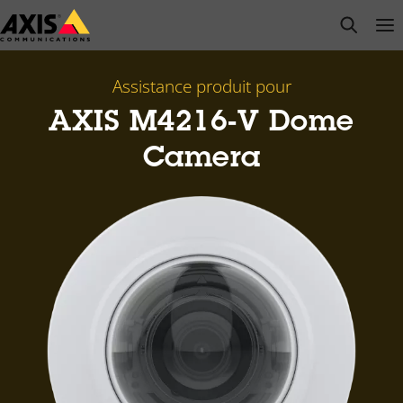
Passer
open s
Op
Clo
au
contenu
principal
Assistance produit pour
AXIS M4216-V Dome
Camera