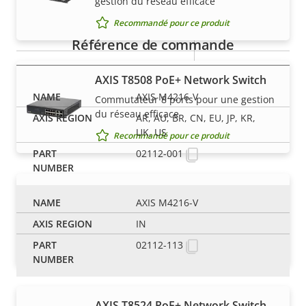
gestion du réseau efficace
Recommandé pour ce produit
Oui
Conçu pour être repeint
Référence de commande
BFR/CFR
AXIS T8508 PoE+ Network Switch
Développement durable
free, PVC
AXIS M4216-V
Commutateur 8 ports pour une gestion
free
du réseau efficace
AR, AU, BR, CN, EU, JP, KR,
UK, US
Recommandé pour ce produit
02112-001
AXIS T8516 PoE+ Network Switch
AXIS M4216-V
Commutateur 16 ports pour une
IN
gestion du réseau efficace
02112-113
Recommandé pour ce produit
AXIS T8524 PoE+ Network Switch