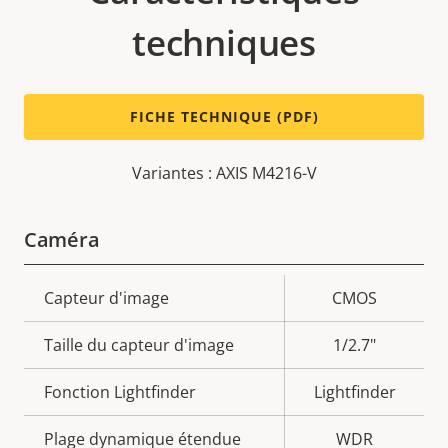
techniques
FICHE TECHNIQUE (PDF)
Variantes : AXIS M4216-V
Caméra
Description
Capteur d'image
Valeur de
CMOS
de la
la
Taille du capteur d'image
1/2.7"
propriété
propriété
Fonction Lightfinder
Lightfinder
Plage dynamique étendue
WDR