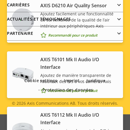
CARRIÈRES
AXIS D6210 Air Quality Sensor
Ajoutez facilement une fonctionnalité
ACTUALITÉS ET TÉMOIGNAGES
de surveillance de la qualité de l’air
intérieur aux périphériques Axis
PARTENAIRE
Recommandé pour ce produit
AXIS T6101 Mk II Audio I/O
Social
Interface
menu
Ajoutez de manière transparente de
Cookie settings
Imprint
Juridique
l’audio et des E/S à vos caméras Axis
Protection des données
Recommandé pour ce produit
© 2026
Axis Communications AB. Tous droits réservés.
Legal
AXIS T6112 Mk II Audio I/O
menu
Interface