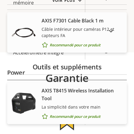
VOIR PLUS
de la
mémoire
la
propriété
propriété
Température de
AXIS F7301 Cable Black 1 m
-20 to 50 °C
fonctionnement
Câble intérieur pour caméras P12 et
AFFICHER LES PRODUITS ABANDONNÉS
capteurs FA
Indice de protection IP
-
Recommandé pour ce produit
Accéléromètre intégré
–
Outils et suppléments
Power
Garantie
Description
Puissance (max.)
Valeur de
-
AXIS T8415 Wireless Installation
de la
la
Tool
Puissance (moyenne)
-
propriété
propriété
La simplicité dans votre main
Recommandé pour ce produit
Tension d'entrée CC
-