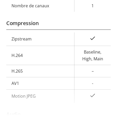
de la
la
Nombre de canaux
1
propriété
propriété
Compression
Description
Valeur de
Oui
Zipstream
de la
la
propriété
propriété
Baseline,
H.264
High, Main
H.265
–
AV1
-
Oui
Motion JPEG
Audio