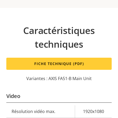
Caractéristiques
techniques
FICHE TECHNIQUE (PDF)
Variantes : AXIS FA51-B Main Unit
Video
Description
Résolution vidéo max.
Valeur de
1920x1080