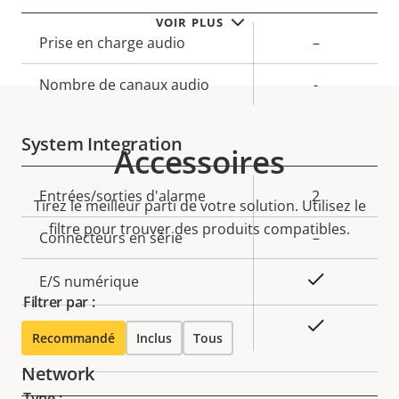
VOIR PLUS
Description
Prise en charge audio
Valeur de
–
de la
la
Nombre de canaux audio
-
propriété
propriété
System Integration
Accessoires
Description
Entrées/sorties d'alarme
Valeur de
2
Tirez le meilleur parti de votre solution. Utilisez le
de la
la
filtre pour trouver des produits compatibles.
Connecteurs en série
–
propriété
propriété
Oui
E/S numérique
Filtrer par :
Oui
Sortie HDMI
Recommandé
Inclus
Tous
Network
Type :