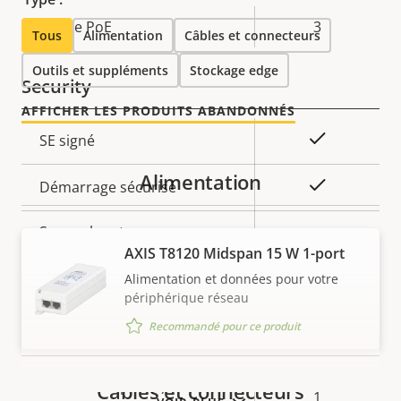
Description
Classe PoE
Valeur de
3
Tous
Alimentation
Câbles et connecteurs
de la
la
Outils et suppléments
Stockage edge
propriété
propriété
Security
AFFICHER LES PRODUITS ABANDONNÉS
Description
Valeur de
Oui
SE signé
de la
la
Alimentation
propriété
propriété
Oui
Démarrage sécurisé
Secure keystore
-
AXIS T8120 Midspan 15 W 1-port
Axis Edge Vault
–
Alimentation et données pour votre
périphérique réseau
Recommandé pour ce produit
General
Description
Nombre de port(s) de carte
Valeur de
Câbles et connecteurs
1