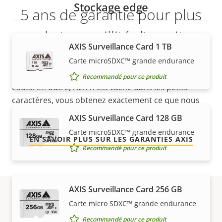
Stockage edge
5 ans de garantie pour plus
de tranquillité d'esprit
AXIS Surveillance Card 1 TB
Carte microSDXC™ grande endurance
Notre nouvelle garantie de 5 ans offre des années de
propriété sans problème et permet de contrôler les
Recommandé pour ce produit
coûts. En outre, rien n'est caché dans les petits
caractères, vous obtenez exactement ce que nous
promettons.
AXIS Surveillance Card 128 GB
Carte microSDXC™ grande endurance
EN SAVOIR PLUS SUR LES GARANTIES AXIS
Recommandé pour ce produit
AXIS Surveillance Card 256 GB
Carte micro SDXC™ grande endurance
Références
Recommandé pour ce produit