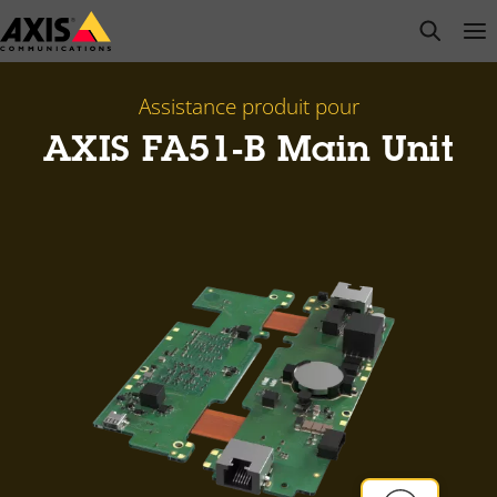
Passer
open s
Op
Clo
au
contenu
principal
Assistance produit pour
AXIS FA51-B Main Unit