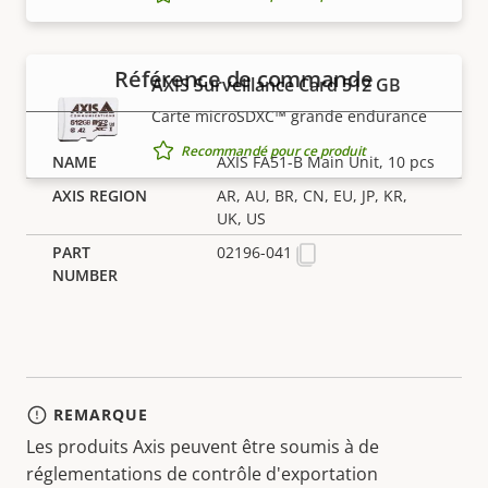
Référence de commande
AXIS Surveillance Card 512 GB
Carte microSDXC™ grande endurance
Recommandé pour ce produit
AXIS FA51-B Main Unit, 10 pcs
AR, AU, BR, CN, EU, JP, KR,
UK, US
02196-041
REMARQUE
Les produits Axis peuvent être soumis à de
réglementations de contrôle d'exportation