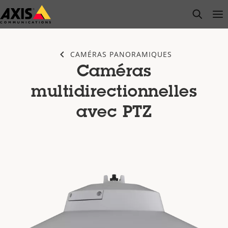
Passer
open s
Op
Clo
au
contenu
principal
CAMÉRAS PANORAMIQUES
Caméras
multidirectionnelles
avec PTZ