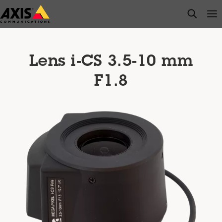
Passer
open s
Op
Clo
au
contenu
principal
Lens i-CS 3.5-10 mm
F1.8