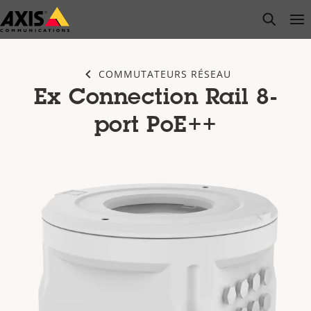
Passer
open s
Op
Clo
au
contenu
principal
COMMUTATEURS RÉSEAU
Ex Connection Rail 8-
port PoE++