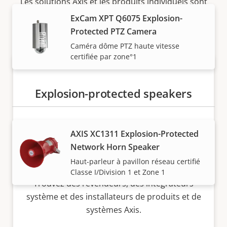
Les solutions Axis et les produits individuels sont
vendus et installés de manière experte par nos
ExCam XPT Q6075 Explosion-
partenaires de confiance.
Protected PTZ Camera
Caméra dôme PTZ haute vitesse
certifiée par zone°1
Explosion-protected speakers
AXIS XC1311 Explosion-Protected
Vous voulez acheter des produits
Network Horn Speaker
Axis ?
Haut-parleur à pavillon réseau certifié
Classe I/Division 1 et Zone 1
Trouvez des revendeurs, des intégrateurs
système et des installateurs de produits et de
systèmes Axis.