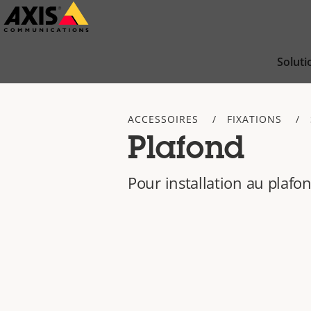
Passer
au
contenu
Soluti
principal
ACCESSOIRES
FIXATIONS
Plafond
Pour installation au plafo