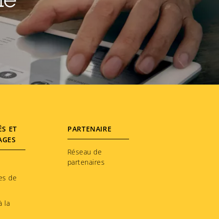
le
ÉS ET
PARTENAIRE
AGES
Réseau de
partenaires
es de
 la