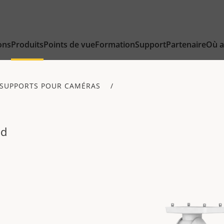
ons
Produits
Points de vue
Formation
Support
Partenaire
Où a
SUPPORTS POUR CAMÉRAS
nd