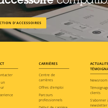
accessoire
compatib
ECTION D'ACCESSOIRES
CT
CARRIÈRES
ACTUALIT
TÉMOIGN
ontacter
Centre de
carrières
Newsroom
 un
eur
Offres d’emploi
Témoignag
clients
perience
Parcours
professionnels
S'abonner à
newsletter
Début de carrière