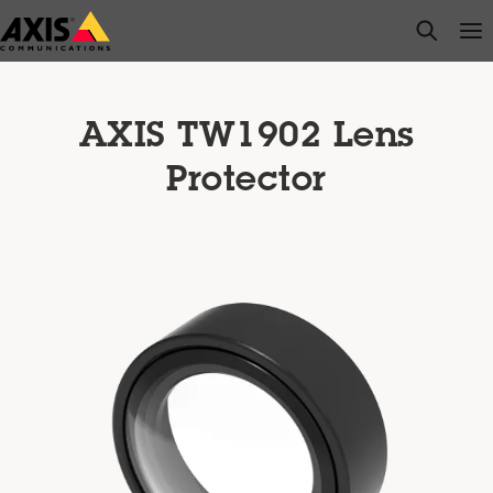
Passer
open s
Op
Clo
au
contenu
principal
AXIS TW1902 Lens
Protector