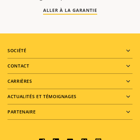
ALLER À LA GARANTIE
Footer
SOCIÉTÉ
menu
CONTACT
CARRIÈRES
ACTUALITÉS ET TÉMOIGNAGES
PARTENAIRE