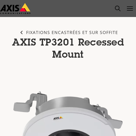
Passer
open s
Op
Clo
au
contenu
principal
FIXATIONS ENCASTRÉES ET SUR SOFFITE
AXIS TP3201 Recessed
Mount